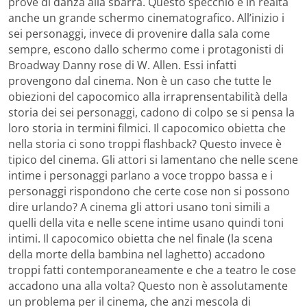
prove di danza alla sbarra. Questo specchio è in realtà
anche un grande schermo cinematografico. All’inizio i
sei personaggi, invece di provenire dalla sala come
sempre, escono dallo schermo come i protagonisti di
Broadway Danny rose di W. Allen. Essi infatti
provengono dal cinema. Non è un caso che tutte le
obiezioni del capocomico alla irraprensentabilità della
storia dei sei personaggi, cadono di colpo se si pensa la
loro storia in termini filmici. Il capocomico obietta che
nella storia ci sono troppi flashback? Questo invece è
tipico del cinema. Gli attori si lamentano che nelle scene
intime i personaggi parlano a voce troppo bassa e i
personaggi rispondono che certe cose non si possono
dire urlando? A cinema gli attori usano toni simili a
quelli della vita e nelle scene intime usano quindi toni
intimi. Il capocomico obietta che nel finale (la scena
della morte della bambina nel laghetto) accadono
troppi fatti contemporaneamente e che a teatro le cose
accadono una alla volta? Questo non è assolutamente
un problema per il cinema, che anzi mescola di