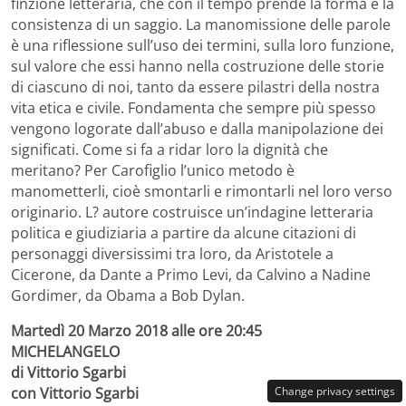
finzione letteraria, che con il tempo prende la forma e la
consistenza di un saggio. La manomissione delle parole
è una riflessione sull’uso dei termini, sulla loro funzione,
sul valore che essi hanno nella costruzione delle storie
di ciascuno di noi, tanto da essere pilastri della nostra
vita etica e civile. Fondamenta che sempre più spesso
vengono logorate dall’abuso e dalla manipolazione dei
significati. Come si fa a ridar loro la dignità che
meritano? Per Carofiglio l’unico metodo è
manometterli, cioè smontarli e rimontarli nel loro verso
originario. L? autore costruisce un’indagine letteraria
politica e giudiziaria a partire da alcune citazioni di
personaggi diversissimi tra loro, da Aristotele a
Cicerone, da Dante a Primo Levi, da Calvino a Nadine
Gordimer, da Obama a Bob Dylan.
Martedì 20 Marzo 2018 alle ore 20:45
MICHELANGELO
di Vittorio Sgarbi
Change privacy settings
con Vittorio Sgarbi