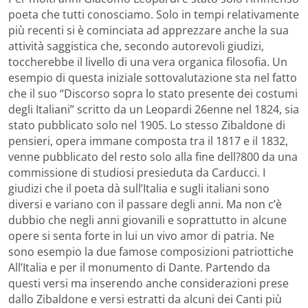
poeta che tutti conosciamo. Solo in tempi relativamente
più recenti si è cominciata ad apprezzare anche la sua
attività saggistica che, secondo autorevoli giudizi,
toccherebbe il livello di una vera organica filosofia. Un
esempio di questa iniziale sottovalutazione sta nel fatto
che il suo “Discorso sopra lo stato presente dei costumi
degli Italiani” scritto da un Leopardi 26enne nel 1824, sia
stato pubblicato solo nel 1905. Lo stesso Zibaldone di
pensieri, opera immane composta tra il 1817 e il 1832,
venne pubblicato del resto solo alla fine dell?800 da una
commissione di studiosi presieduta da Carducci. I
giudizi che il poeta dà sull’Italia e sugli italiani sono
diversi e variano con il passare degli anni. Ma non c’è
dubbio che negli anni giovanili e soprattutto in alcune
opere si senta forte in lui un vivo amor di patria. Ne
sono esempio la due famose composizioni patriottiche
All’Italia e per il monumento di Dante. Partendo da
questi versi ma inserendo anche considerazioni prese
dallo Zibaldone e versi estratti da alcuni dei Canti più