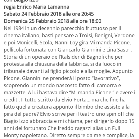
regia Enrico Maria Lamanna
Sabato 24 Febbraio 2018 alle ore 20:45
Domenica 25 Febbraio 2018 alle ore 18:00
Nel 1984 in un decennio parecchio fruttuoso per il
cinema italiano, basti pensare a Troisi, Benigni, Verdone
e poi Monicelli, Scola, Nanni Loy gira Mi manda Picone,
pellicola fortunata con Giancarlo Giannini e Lina Sastri.
Storia di un operaio dell’Italsider di Bagnoli che per
protesta alla chiusura della fabbrica, si da fuoco in
tribunale davanti al figlio piccolo e alla moglie. Appunto
Picone. Giannini ne prenderà il posto “lavorativo”,
scoprendo un mondo nascosto fatto di camorra e
mazzette. A lui bastava dire “Mi manda Picone!” e avere i
crediti. Il tutto scritto da Elvio Porta… ma che fine ha
fatto quella creatura appunto il bimbo che assiste alla
pira del padre? Elvio scrive per il teatro uno spin off che
Biagio Izzo abbraccia e mi chiama, per dirigerlo dopo 15
anni del fortunato Che freddo ragazzi alias un Full
Monty napoletano. Diretto sempre da me e complice, la