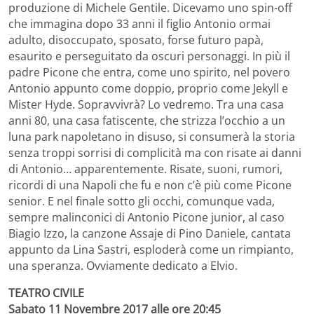
produzione di Michele Gentile. Dicevamo uno spin-off
che immagina dopo 33 anni il figlio Antonio ormai
adulto, disoccupato, sposato, forse futuro papà,
esaurito e perseguitato da oscuri personaggi. In più il
padre Picone che entra, come uno spirito, nel povero
Antonio appunto come doppio, proprio come Jekyll e
Mister Hyde. Sopravvivrà? Lo vedremo. Tra una casa
anni 80, una casa fatiscente, che strizza l’occhio a un
luna park napoletano in disuso, si consumerà la storia
senza troppi sorrisi di complicità ma con risate ai danni
di Antonio… apparentemente. Risate, suoni, rumori,
ricordi di una Napoli che fu e non c’è più come Picone
senior. E nel finale sotto gli occhi, comunque vada,
sempre malinconici di Antonio Picone junior, al caso
Biagio Izzo, la canzone Assaje di Pino Daniele, cantata
appunto da Lina Sastri, esploderà come un rimpianto,
una speranza. Ovviamente dedicato a Elvio.
TEATRO CIVILE
Sabato 11 Novembre 2017 alle ore 20:45