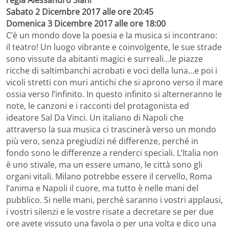
regia Alessandro Siani
Sabato 2 Dicembre 2017 alle ore 20:45
Domenica 3 Dicembre 2017 alle ore 18:00
C’è un mondo dove la poesia e la musica si incontrano:
il teatro! Un luogo vibrante e coinvolgente, le sue strade
sono vissute da abitanti magici e surreali…le piazze
ricche di saltimbanchi acrobati e voci della luna…e poi i
vicoli stretti con muri antichi che si aprono verso il mare
ossia verso l’infinito. In questo infinito si alterneranno le
note, le canzoni e i racconti del protagonista ed
ideatore Sal Da Vinci. Un italiano di Napoli che
attraverso la sua musica ci trascinerà verso un mondo
più vero, senza pregiudizi né differenze, perché in
fondo sono le differenze a renderci speciali. L’Italia non
è uno stivale, ma un essere umano, le città sono gli
organi vitali. Milano potrebbe essere il cervello, Roma
l’anima e Napoli il cuore, ma tutto è nelle mani del
pubblico. Si nelle mani, perché saranno i vostri applausi,
i vostri silenzi e le vostre risate a decretare se per due
ore avete vissuto una favola o per una volta e dico una