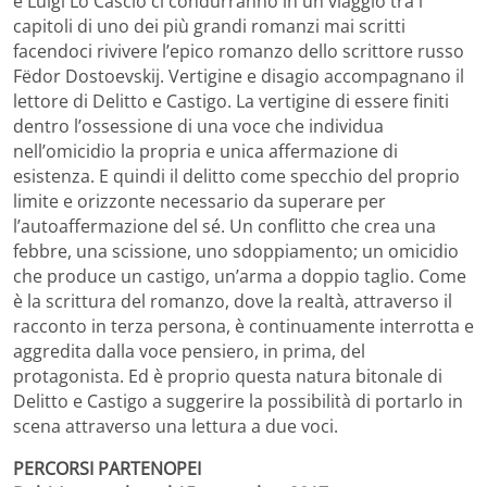
e Luigi Lo Cascio ci condurranno in un viaggio tra i
capitoli di uno dei più grandi romanzi mai scritti
facendoci rivivere l’epico romanzo dello scrittore russo
Fëdor Dostoevskij. Vertigine e disagio accompagnano il
lettore di Delitto e Castigo. La vertigine di essere finiti
dentro l’ossessione di una voce che individua
nell’omicidio la propria e unica affermazione di
esistenza. E quindi il delitto come specchio del proprio
limite e orizzonte necessario da superare per
l’autoaffermazione del sé. Un conflitto che crea una
febbre, una scissione, uno sdoppiamento; un omicidio
che produce un castigo, un’arma a doppio taglio. Come
è la scrittura del romanzo, dove la realtà, attraverso il
racconto in terza persona, è continuamente interrotta e
aggredita dalla voce pensiero, in prima, del
protagonista. Ed è proprio questa natura bitonale di
Delitto e Castigo a suggerire la possibilità di portarlo in
scena attraverso una lettura a due voci.
PERCORSI PARTENOPEI