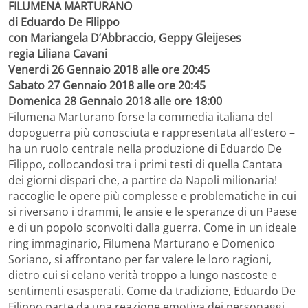
FILUMENA MARTURANO
di Eduardo De Filippo
con Mariangela D’Abbraccio, Geppy Gleijeses
regia Liliana Cavani
Venerdi 26 Gennaio 2018 alle ore 20:45
Sabato 27 Gennaio 2018 alle ore 20:45
Domenica 28 Gennaio 2018 alle ore 18:00
Filumena Marturano forse la commedia italiana del
dopoguerra più conosciuta e rappresentata all’estero –
ha un ruolo centrale nella produzione di Eduardo De
Filippo, collocandosi tra i primi testi di quella Cantata
dei giorni dispari che, a partire da Napoli milionaria!
raccoglie le opere più complesse e problematiche in cui
si riversano i drammi, le ansie e le speranze di un Paese
e di un popolo sconvolti dalla guerra. Come in un ideale
ring immaginario, Filumena Marturano e Domenico
Soriano, si affrontano per far valere le loro ragioni,
dietro cui si celano verità troppo a lungo nascoste e
sentimenti esasperati. Come da tradizione, Eduardo De
Filippo parte da una reazione emotiva dei personaggi