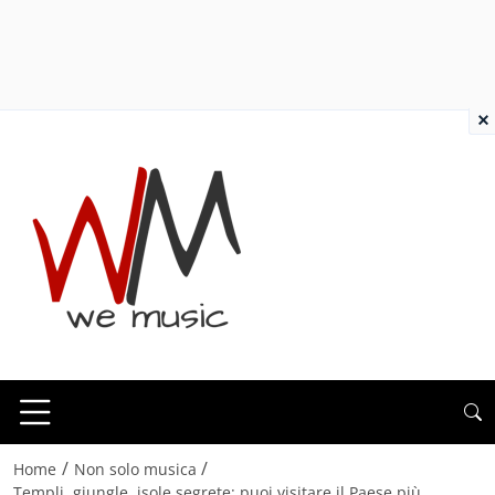
×
/
/
Home
Non solo musica
Templi, giungle, isole segrete: puoi visitare il Paese più