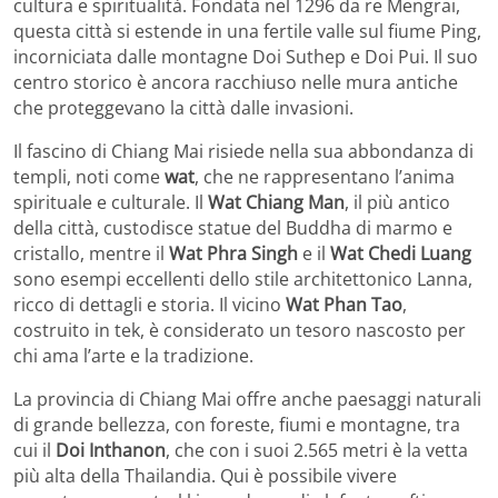
cultura e spiritualità. Fondata nel 1296 da re Mengrai,
questa città si estende in una fertile valle sul fiume Ping,
incorniciata dalle montagne Doi Suthep e Doi Pui. Il suo
centro storico è ancora racchiuso nelle mura antiche
che proteggevano la città dalle invasioni.
Il fascino di Chiang Mai risiede nella sua abbondanza di
templi, noti come
wat
, che ne rappresentano l’anima
spirituale e culturale. Il
Wat Chiang Man
, il più antico
della città, custodisce statue del Buddha di marmo e
cristallo, mentre il
Wat Phra Singh
e il
Wat Chedi Luang
sono esempi eccellenti dello stile architettonico Lanna,
ricco di dettagli e storia. Il vicino
Wat Phan Tao
,
costruito in tek, è considerato un tesoro nascosto per
chi ama l’arte e la tradizione.
La provincia di Chiang Mai offre anche paesaggi naturali
di grande bellezza, con foreste, fiumi e montagne, tra
cui il
Doi Inthanon
, che con i suoi 2.565 metri è la vetta
più alta della Thailandia. Qui è possibile vivere