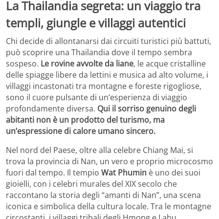
La Thailandia segreta: un viaggio tra
templi, giungle e villaggi autentici
Chi decide di allontanarsi dai circuiti turistici più battuti,
può scoprire una Thailandia dove il tempo sembra
sospeso.
Le rovine avvolte da liane
, le acque cristalline
delle spiagge libere da lettini e musica ad alto volume, i
villaggi incastonati tra montagne e foreste rigogliose,
sono il cuore pulsante di un’esperienza di viaggio
profondamente diversa.
Qui il sorriso genuino degli
abitanti non è un prodotto del turismo, ma
un’espressione di calore umano sincero.
Nel nord del Paese, oltre alla celebre Chiang Mai, si
trova la provincia di Nan, un vero e proprio microcosmo
fuori dal tempo. Il tempio
Wat Phumin
è uno dei suoi
gioielli, con i celebri murales del XIX secolo che
raccontano la storia degli “amanti di Nan”, una scena
iconica e simbolica della cultura locale. Tra le montagne
circostanti, i villaggi tribali degli Hmong e Lahu