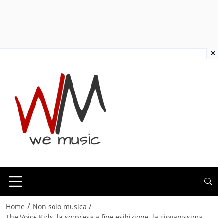
×
/
/
Home
Non solo musica
The Voice Kids, la sorpresa a fine esibizione, la giovanissima