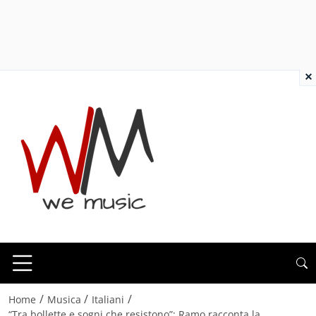
×
/
/
/
Home
Musica
Italiani
“Tra bollette e sogni che resistono”: Ramo racconta la