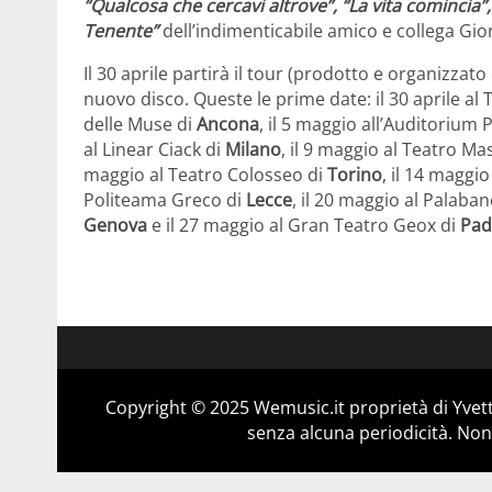
“Qualcosa che cercavi altrove”, “La vita comincia”,
Tenente”
dell’indimenticabile amico e collega Gior
Il 30 aprile partirà il tour (prodotto e organizza
nuovo disco. Queste le prime date: il 30 aprile al 
delle Muse di
Ancona
, il 5 maggio all’Auditorium 
al Linear Ciack di
Milano
, il 9 maggio al Teatro M
maggio al Teatro Colosseo di
Torino
, il 14 maggio
Politeama Greco di
Lecce
, il 20 maggio al Palaba
Genova
e il 27 maggio al Gran Teatro Geox di
Pad
Copyright © 2025 Wemusic.it proprietà di Yvett
senza alcuna periodicità. Non