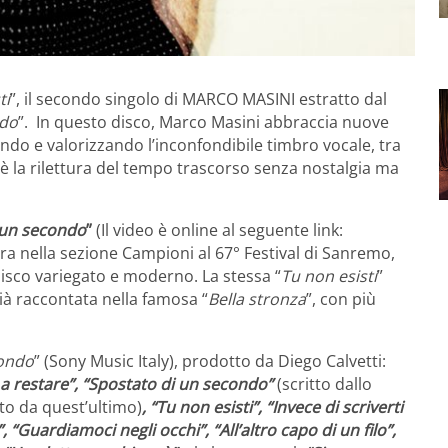
ti
”, il secondo singolo di MARCO MASINI estratto dal
ndo
”. In questo disco, Marco Masini abbraccia nuove
ndo e valorizzando l’inconfondibile timbro vocale, tra
e è la rilettura del tempo trascorso senza nostalgia ma
 un secondo
”
(Il video è online al seguente link:
 gara nella sezione Campioni al 67° Festival di Sanremo,
disco variegato e moderno. La stessa “
Tu non esisti
”
già raccontata nella famosa “
Bella stronza
”, con più
condo
” (Sony Music Italy), prodotto da Diego Calvetti:
o a restare”, “Spostato di un secondo”
(scritto dallo
to da quest’ultimo)
, “Tu non esisti”, “Invece di scriverti
Guardiamoci negli occhi”, “All’altro capo di un filo”,