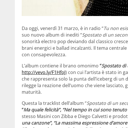
Da oggi, venerdì 31 marzo, è in radio “
Tu non esis
suo nuovo album di inediti “
Spostato di un seco
sonorità electro pop deviando dal classico cresce
brani energici e ballad incalzanti. Il tema central
con consapevolezza.
L’album contiene il brano omonimo
“
Spostato di
http://vevo.ly/F1HfoJ
) con cui l’artista è stato in
che rappresenta solo la punta dell’iceberg di un 
rilegge la reazione dell’uomo che viene lasciato, 
maturità.
Questa la tracklist dell’album “
Spostato di un se
“
Ma quale felicità”, “Nel tempo in cui sono tenut
stesso Masini con Zibba e Diego Calvetti e prodot
una canzone”, “La massima espressione d’amore”, “