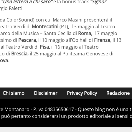
 “Una lettera a chi sarò”
e la bonus track
“Signor
gio Faletti.
to da ColorSound) con cui Marco Masini presenterà il
Teatro Verdi di
Montecatini
(PT), il 3 maggio al Teatro
Parco della Musica – Santa Cecilia di
Roma
, il 7 maggio
assimo di
Pescara
, il 10 maggio all’Obihall di
Firenze
, il 13
 al Teatro Verdi di
Pisa,
il 16 maggio al Teatro
nco di
Brescia,
il 25 maggio al Politeama Genovese di
ova
.
Chi siamo
Disclaimer
Privacy Policy
Redazione
e Montanaro - P.Iva 04835650617 - Questo blog non è una te
 può pertanto considerarsi un prodotto editoriale ai sensi de