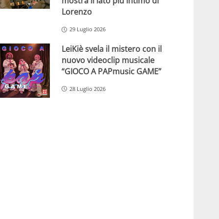
mostra il lato più intimo di
Lorenzo
29 Luglio 2026
LeiKiè svela il mistero con il
nuovo videoclip musicale
“GIOCO A PAPmusic GAME”
28 Luglio 2026