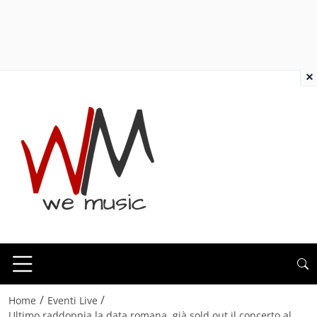
×
/
/
Home
Eventi Live
Ultimo raddoppia la data romana, già sold out il concerto al