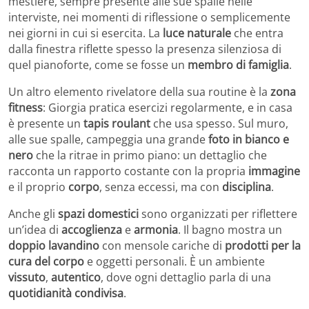
mestiere, sempre presente alle sue spalle nelle
interviste, nei momenti di riflessione o semplicemente
nei giorni in cui si esercita. La
luce naturale
che entra
dalla finestra riflette spesso la presenza silenziosa di
quel pianoforte, come se fosse un
membro di famiglia
.
Un altro elemento rivelatore della sua routine è la
zona
fitness
: Giorgia pratica esercizi regolarmente, e in casa
è presente un
tapis roulant
che usa spesso. Sul muro,
alle sue spalle, campeggia una grande
foto in bianco e
nero
che la ritrae in primo piano: un dettaglio che
racconta un rapporto costante con la propria
immagine
e il proprio
corpo
, senza eccessi, ma con
disciplina
.
Anche gli
spazi domestici
sono organizzati per riflettere
un’idea di
accoglienza
e
armonia
. Il bagno mostra un
doppio lavandino
con mensole cariche di
prodotti per la
cura del corpo
e oggetti personali. È un ambiente
vissuto
,
autentico
, dove ogni dettaglio parla di una
quotidianità condivisa
.