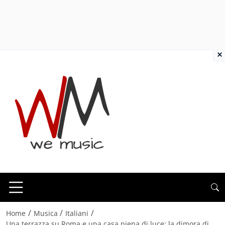
×
/
/
/
Home
Musica
Italiani
Una terrazza su Roma e una casa piena di luce: la dimora di