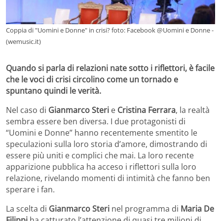
Coppia di "Uomini e Donne" in crisi? foto: Facebook @Uomini e Donne -
(wemusic.it)
Quando si parla di relazioni nate sotto i riflettori, è facile
che le voci di crisi circolino come un tornado e
spuntano quindi le verità.
Nel caso di
Gianmarco Steri
e
Cristina Ferrara
, la realtà
sembra essere ben diversa. I due protagonisti di
“Uomini e Donne” hanno recentemente smentito le
speculazioni sulla loro storia d’amore, dimostrando di
essere più uniti e complici che mai. La loro recente
apparizione pubblica ha acceso i riflettori sulla loro
relazione, rivelando momenti di intimità che fanno ben
sperare i fan.
La scelta di
Gianmarco Steri
nel programma di
Maria De
Filippi
ha catturato l’attenzione di quasi tre milioni di