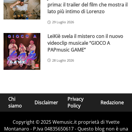
prima: il trailer del film che mostra il
lato più intimo di Lorenzo
29 Luglio 2026
LeiKiè svela il mistero con il nuovo
videoclip musicale “GIOCO A
PAPmusic GAME”
28 Luglio 2026
Chi
Privacy
Disclaimer
Redazione
siamo
Policy
Copyright © 2025 Wemusic.it proprietà di Yvette
Montanaro - P.Iva 04835650617 - Questo blog non è una