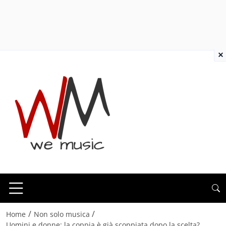
×
/
/
Home
Non solo musica
Uomini e donne: la coppia è già scoppiata dopo la scelta?