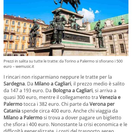
Prezzi in salita su tutte le tratte: da Torino a Palermo si sfiorano i 500
euro – wemusic.it
I rincari non risparmiano neppure le tratte per la
Sardegna
. Da
Milano a Cagliari
, il prezzo medio è salito
da 147 a 193 euro. Da
Bologna a Cagliari
, si arriva a
quasi 300 euro, mentre il collegamento tra
Venezia e
Palermo
tocca i 382 euro. Chi parte da
Verona per
Catania
spende circa 400 euro. Anche chi viaggia da
Milano a Palermo
si trova a dover pagare un biglietto
che sfiora i 400 euro. Nonostante la crisi economica e le
difficoltà generalizzate, i costi del trasporto aereo