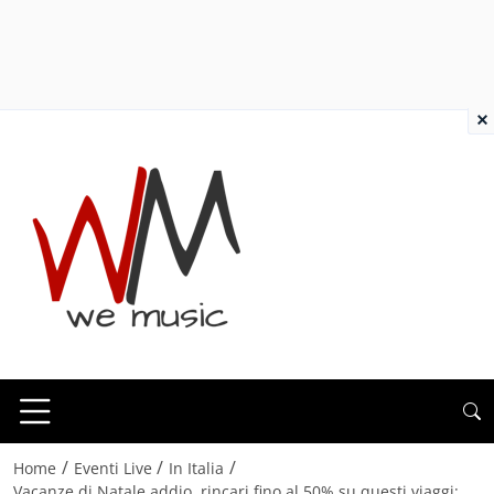
×
/
/
/
Home
Eventi Live
In Italia
Vacanze di Natale addio, rincari fino al 50% su questi viaggi: