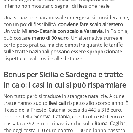
interno non mostrano segnali di flessione reale.
Una situazione paradossale emerge se si considera che,
con un po’ di flessibilità,
conviene fare scalo all’estero
.
Un volo
Milano–Catania con scalo a Varsavia
, in Polonia,
può costare
meno di 90 euro
. Un’alternativa surreale,
certo poco pratica, ma che dimostra quanto
le tariffe
sulle tratte nazionali possano essere sproporzionate
rispetto ai reali costi e alle distanze.
Bonus per Sicilia e Sardegna e tratte
in calo: i casi in cui si può risparmiare
Non tutto però si traduce in stangate natalizie. Alcune
tratte hanno subito
lievi cali
rispetto allo scorso anno. È
il caso della
Trieste–Catania
, scesa da 445 a 318 euro,
oppure della
Genova–Catania
, che da oltre 600 euro è
passata a 392. Piccoli ribassi anche sulla
Roma–Cagliari
,
che oggi costa 110 euro contro i 130 dell’anno passato.