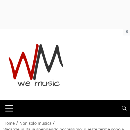
×
/
/
Home
Non solo musica
Vacanze in Italia spendendo pochissimo: queste terme sono a