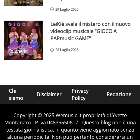
29 Luglio 2026
LeiKiè svela il mistero con il nuovo
videoclip musicale “GIOCO A
PAPmusic GAME”
28 Luglio 2026
Chi
Privacy
Disclaimer
Redazione
siamo
Policy
Copyright © 2025 Wemusic.it proprietà di Yvette
Montanaro - P.Iva 04835650617 - Questo blog non è una
testata giornalistica, in quanto viene aggiornato senza
alcuna periodicità. Non può pertanto considerarsi un