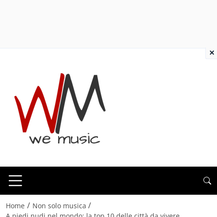
×
/
/
Home
Non solo musica
A piedi nudi nel mondo: la top 10 delle città da vivere