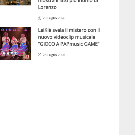
mostra il lato più intimo di
Lorenzo
29 Luglio 2026
LeiKiè svela il mistero con il
nuovo videoclip musicale
“GIOCO A PAPmusic GAME”
28 Luglio 2026