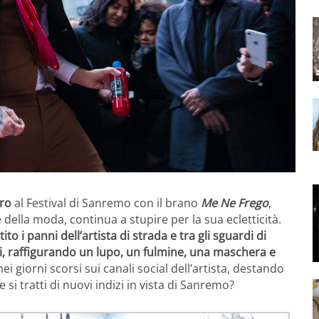
uro
al Festival di Sanremo con il brano
Me Ne Frego
,
 della moda, continua a stupire per la sua ecletticità.
to i panni dell’artista di strada e tra gli sguardi di
lli, raffigurando un lupo, un fulmine, una maschera e
ei giorni scorsi sui canali social dell’artista, destando
 si tratti di nuovi indizi in vista di Sanremo?