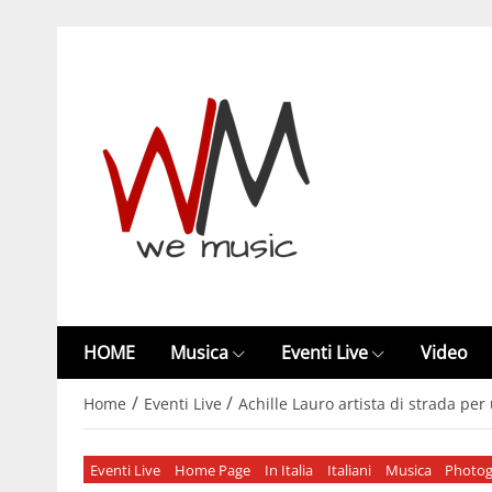
HOME
Musica
Eventi Live
Video
/
/
Home
Eventi Live
Achille Lauro artista di strada per
Eventi Live
Home Page
In Italia
Italiani
Musica
Photog