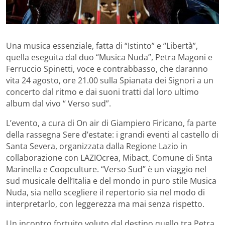
Una musica essenziale, fatta di “Istinto” e “Libertà”,
quella eseguita dal duo “Musica Nuda”, Petra Magoni e
Ferruccio Spinetti, voce e contrabbasso, che daranno
vita 24 agosto, ore 21.00 sulla Spianata dei Signori a un
concerto dal ritmo e dai suoni tratti dal loro ultimo
album dal vivo “ Verso sud”.
L’evento, a cura di On air di Giampiero Firicano, fa parte
della rassegna Sere d’estate: i grandi eventi al castello di
Santa Severa, organizzata dalla Regione Lazio in
collaborazione con LAZIOcrea, Mibact, Comune di Snta
Marinella e Coopculture. “Verso Sud” è un viaggio nel
sud musicale dell’Italia e del mondo in puro stile Musica
Nuda, sia nello scegliere il repertorio sia nel modo di
interpretarlo, con leggerezza ma mai senza rispetto.
Un incontro fortuito voluto dal destino quello tra Petra