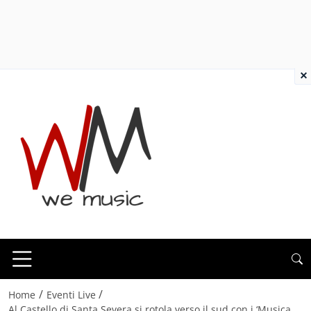
×
/
/
Home
Eventi Live
Al Castello di Santa Severa si rotola verso il sud con i ‘Musica