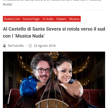
Nuda’
Eventi Live
Home Page
In Italia
Italiani
Musica
Al Castello di Santa Severa si rotola verso il sud
con i ‘Musica Nuda’
Raf Santillo
-
22 Agosto 2018