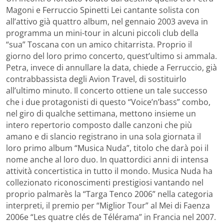
Magoni e Ferruccio Spinetti Lei cantante solista con
all’attivo già quattro album, nel gennaio 2003 aveva in
programma un mini-tour in alcuni piccoli club della
“sua” Toscana con un amico chitarrista. Proprio il
giorno del loro primo concerto, quest’ultimo si ammala.
Petra, invece di annullare la data, chiede a Ferruccio, già
contrabbassista degli Avion Travel, di sostituirlo
all’ultimo minuto. Il concerto ottiene un tale successo
che i due protagonisti di questo “Voice’n’bass” combo,
nel giro di qualche settimana, mettono insieme un
intero repertorio composto dalle canzoni che più
amano e di slancio registrano in una sola giornata il
loro primo album “Musica Nuda”, titolo che darà poi il
nome anche al loro duo. In quattordici anni di intensa
attività concertistica in tutto il mondo. Musica Nuda ha
collezionato riconoscimenti prestigiosi vantando nel
proprio palmarès la “Targa Tenco 2006” nella categoria
interpreti, il premio per “Miglior Tour” al Mei di Faenza
2006e “Les quatre clés de Télérama” in Francia nel 2007.