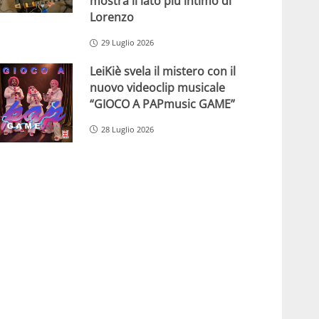
mostra il lato più intimo di
Lorenzo
29 Luglio 2026
LeiKiè svela il mistero con il
nuovo videoclip musicale
“GIOCO A PAPmusic GAME”
28 Luglio 2026