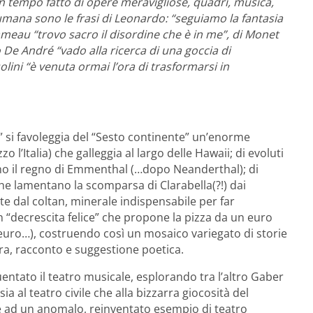
 tempo fatto di opere meravigliose, quadri, musica,
à umana sono le frasi di Leonardo: “seguiamo la fantasia
ameau “trovo sacro il disordine che è in me”, di Monet
io De André “vado alla ricerca di una goccia di
lini “è venuta ormai l’ora di trasformarsi in
a” si favoleggia del “Sesto continente” un’enorme
zo l’Italia) che galleggia al largo delle Hawaii; di evoluti
no il regno di Emmenthal (…dopo Neanderthal); di
che lamentano la scomparsa di Clarabella(?!) dai
ate dal coltan, minerale indispensabile per far
n “decrescita felice” che propone la pizza da un euro
ro…), costruendo così un mosaico variegato di storie
ra, racconto e suggestione poetica.
ntato il teatro musicale, esplorando tra l’altro Gaber
a al teatro civile che alla bizzarra giocosità del
e ad un anomalo, reinventato esempio di teatro