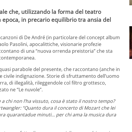
 che, utilizzando la forma del teatro
 epoca, in precario equilibrio tra ansia del
 canzoni di De André (in particolare del concept album
Paolo Pasolini, apocalittiche, visionarie profezie
ccontano di una “nuova orrenda preistoria” che sta
 contemporanea.
quasi parabole del presente, che raccontano (anche in
e civile indignazione. Storie di sfruttamento dell’uomo
ra, di illegalità, rileggendole col filtro grottesco,
zato ne “Le nuvole”.
 a chi non l’ha vissuto, cosa è stato il nostro tempo?
rtwangler: “Quanto dura il concerto di Mozart che lei
i dura quarantadue minuti… per chi ama la musica dura