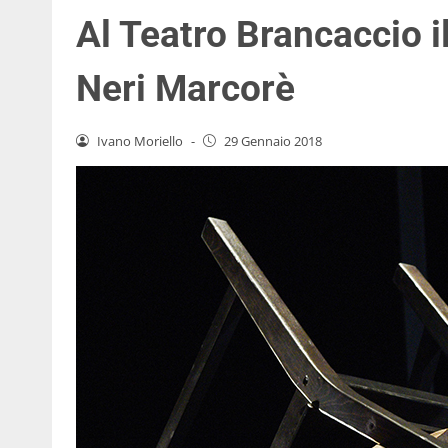
Al Teatro Brancaccio i
Neri Marcorè
Ivano Moriello
-
29 Gennaio 2018