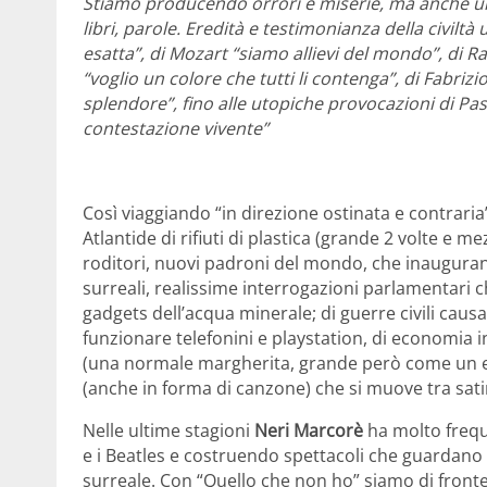
Stiamo producendo orrori e miserie, ma anche un
libri, parole. Eredità e testimonianza della civilt
esatta”, di Mozart “siamo allievi del mondo”, di R
“voglio un colore che tutti li contenga”, di Fabriz
splendore”, fino alle utopiche provocazioni di Paso
contestazione vivente”
Così viaggiando “in direzione ostinata e contrari
Atlantide di rifiuti di plastica (grande 2 volte e mez
roditori, nuovi padroni del mondo, che inaugura
surreali, realissime interrogazioni parlamentari 
gadgets dell’acqua minerale; di guerre civili caus
funzionare telefonini e playstation, di economia i
(una normale margherita, grande però come un eu
(anche in forma di canzone) che si muove tra sati
Nelle ultime stagioni
Neri Marcorè
ha molto freque
e i Beatles e costruendo spettacoli che guardano si
surreale. Con “Quello che non ho” siamo di front