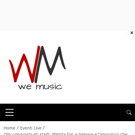
×
/
/
Home
Eventi Live
Olly conquista gli stadi: 90mila fan a Genova e l’annuncio che