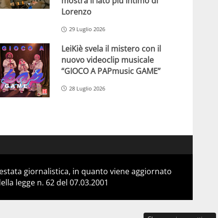
mostra il lato più intimo di
Lorenzo
29 Luglio 2026
LeiKiè svela il mistero con il
nuovo videoclip musicale
“GIOCO A PAPmusic GAME”
28 Luglio 2026
stata giornalistica, in quanto viene aggiornato
lla legge n. 62 del 07.03.2001