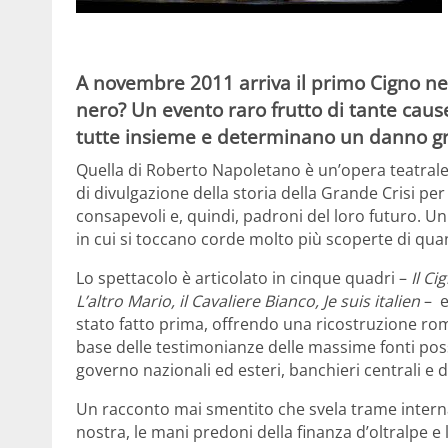
A novembre 2011 arriva il primo Cigno nero
nero? Un evento raro frutto di tante cau
tutte insieme e determinano un danno gr
Quella di Roberto Napoletano è un’opera teatrale
di divulgazione della storia della Grande Crisi per r
consapevoli e, quindi, padroni del loro futuro. U
in cui si toccano corde molto più scoperte di qua
Lo spettacolo è articolato in cinque quadri –
Il C
L’altro Mario, il Cavaliere Bianco, Je suis italien
– e
stato fatto prima, offrendo una ricostruzione roman
base delle testimonianze delle massime fonti possibi
governo nazionali ed esteri, banchieri centrali e d’
Un racconto mai smentito che svela trame interna
nostra, le mani predoni della finanza d’oltralpe e l