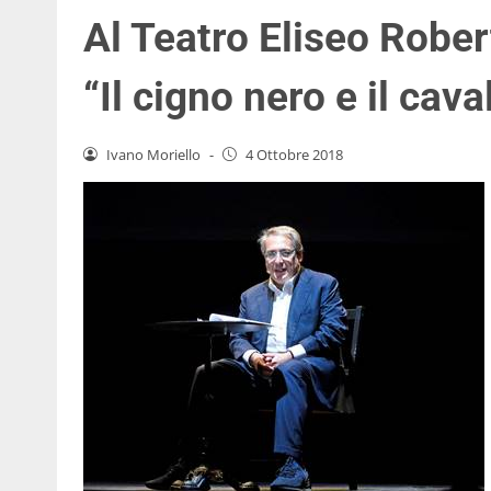
Al Teatro Eliseo Robe
“Il cigno nero e il cav
Ivano Moriello
-
4 Ottobre 2018