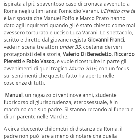
ispirata al più spaventoso caso di cronaca avvenuto a
Roma negli ultimi anni: l’omicidio Varani.
L’Effetto che fa
è la risposta che Manuel Foffo e Marco Prato hanno
dato agli inquirenti quando gli è stato chiesto come mai
avessero torturato e ucciso Luca Varani. Lo spettacolo,
scritto e diretto dal giovane regista
Giovanni Franci
,
vede in scena tre attori
under 35
, coetanei dei veri
protagonisti della storia,
Valerio Di Benedetto
,
Riccardo
Pieretti
e
Fabio Vasco,
e vuole ricostruire in parte gli
avvenimenti di quel tragico
Marzo 2016
, con un focus
sui sentimenti che questo fatto ha aperto nelle
coscienze di tutti.
Manuel
, un ragazzo di ventinove anni, studente
fuoricorso di giurisprudenza, eterosessuale, è in
macchina con suo padre. Si stanno recando al funerale
di un parente nelle Marche.
A circa duecento chilometri di distanza da Roma, il
padre non può fare a meno di notare che quella