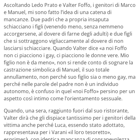
Ascoltando Ledo Prato e Valter Foffo, i genitori di Marco
e Manuel, mi sono fatto l’idea di una catena di
mancanze. Due padri che a propria insaputa
schiacciano i figli (venendo meno, senza nemmeno
accorgersene, al dovere di farne degli adulti) e due figli
che si sottraggono vigliaccamente al dovere di non
lasciarsi schiacciare. Quando Valter dice «a noi Foffo
non ci piacciono i gay, ci piacciono le donne vere. Mio
figlio non è da meno», non si rende conto di sognare la
castrazione simbolica di Manuel, il suo totale
annullamento, non perché suo figlio sia o meno gay, ma
perché nelle parole del padre non è un individuo
autonomo, è confuso in quel «noi Foffo» persino per un
aspetto così intimo come l’orientamento sessuale.
Quando, una sera, raggiunto fuori dal suo ristorante,
Valter dirà che gli dispiace tantissimo per i genitori della
vittima anche perché Luca, essendo stato adottato,
rappresentava per i Varani «il loro tesoretto»,
esprimerà, con identica mancanza di consapevolezza,