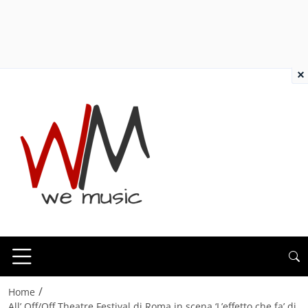
×
/
Home
All’ Off/Off Theatre Festival di Roma in scena ‘L’effetto che fa’ di