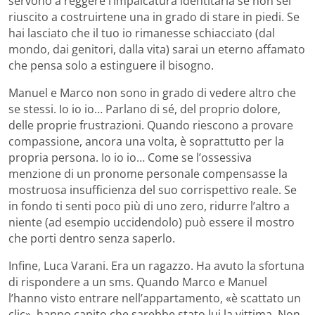
servono a reggere l’impalcatura identitaria se non sei
riuscito a costruirtene una in grado di stare in piedi. Se
hai lasciato che il tuo io rimanesse schiacciato (dal
mondo, dai genitori, dalla vita) sarai un eterno affamato
che pensa solo a estinguere il bisogno.
Manuel e Marco non sono in grado di vedere altro che
se stessi. Io io io… Parlano di sé, del proprio dolore,
delle proprie frustrazioni. Quando riescono a provare
compassione, ancora una volta, è soprattutto per la
propria persona. Io io io… Come se l’ossessiva
menzione di un pronome personale compensasse la
mostruosa insufficienza del suo corrispettivo reale. Se
in fondo ti senti poco più di uno zero, ridurre l’altro a
niente (ad esempio uccidendolo) può essere il mostro
che porti dentro senza saperlo.
Infine, Luca Varani. Era un ragazzo. Ha avuto la sfortuna
di rispondere a un sms. Quando Marco e Manuel
l’hanno visto entrare nell’appartamento, «è scattato un
clic», hanno capito che sarebbe stato lui la vittima. Non