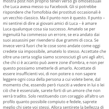
mostra post non proprio teneri verso gli omosessuali
che Luca aveva messo su Facebook. Gli si potrebbe
rispondere che l’omofobia dei prostituti occasionali è
un vecchio classico. Ma il punto non è questo. Il punto –
mi sentirei di dire ai giovani amici di Luca – è amare
Luca qualunque cosa sia successo. Amatelo se per
ingenuità ha commesso un errore, se era andato dai
suoi assassini per rivendersi due grammi di coca. Se
invece verrà fuori che le cose sono andate come oggi
credete sia impossibile, amatelo lo stesso. Accettate che
oltre una certa soglia siamo sconosciuti gli uni agli altri,
che chi ci è accanto può avere zone d’ombra, e non per
questo possiamo smetterle di amarlo. Accettate di
essere insufficienti voi, di non potere o non sapere
leggere ogni cosa della persona a cui volete bene, dal
momento che, essendo però riusciti a vedere in lui o lei
ciò che è essenziale, sarete forti di un amore che non
verrà tradito. Solo restituendo con coraggio all’altro un
profilo quanto possibile compiuto e fedele, saprete
meglio chi siete voi stessi. Allora sentirete la bellezza di