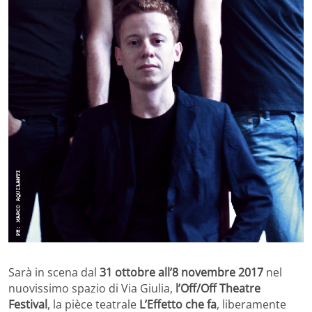
Sarà in scena dal
31 ottobre all’8 novembre 2017
nel
nuovissimo spazio di Via Giulia,
l’Off/Off Theatre
Festival
, la pièce teatrale
L’Effetto che fa
, liberamente