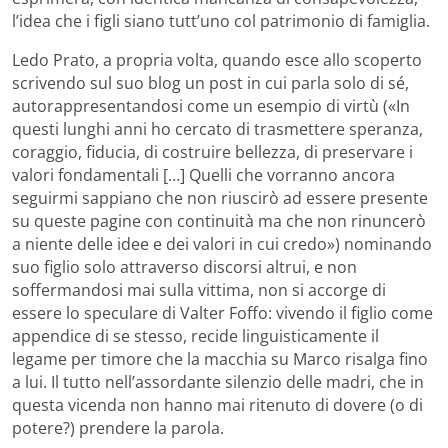
l’idea che i figli siano tutt’uno col patrimonio di famiglia.
Ledo Prato, a propria volta, quando esce allo scoperto
scrivendo sul suo blog un post in cui parla solo di sé,
autorappresentandosi come un esempio di virtù («In
questi lunghi anni ho cercato di trasmettere speranza,
coraggio, fiducia, di costruire bellezza, di preservare i
valori fondamentali […] Quelli che vorranno ancora
seguirmi sappiano che non riuscirò ad essere presente
su queste pagine con continuità ma che non rinuncerò
a niente delle idee e dei valori in cui credo») nominando
suo figlio solo attraverso discorsi altrui, e non
soffermandosi mai sulla vittima, non si accorge di
essere lo speculare di Valter Foffo: vivendo il figlio come
appendice di se stesso, recide linguisticamente il
legame per timore che la macchia su Marco risalga fino
a lui. Il tutto nell’assordante silenzio delle madri, che in
questa vicenda non hanno mai ritenuto di dovere (o di
potere?) prendere la parola.