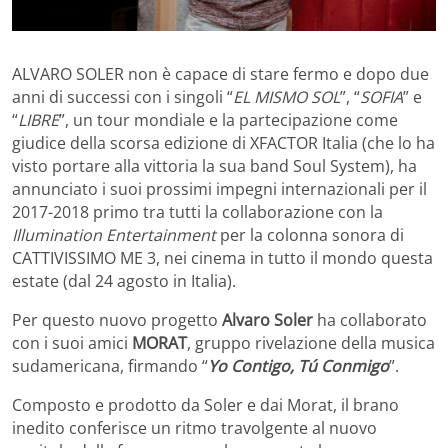
ALVARO SOLER non è capace di stare fermo e dopo due
anni di successi con i singoli “
EL MISMO SOL
”, “
SOFIA
” e
“
LIBRE
”, un tour mondiale e la partecipazione come
giudice della scorsa edizione di XFACTOR Italia (che lo ha
visto portare alla vittoria la sua band Soul System), ha
annunciato i suoi prossimi impegni internazionali per il
2017-2018 primo tra tutti la collaborazione con la
Illumination Entertainment
per la colonna sonora di
CATTIVISSIMO ME 3, nei cinema in tutto il mondo questa
estate (dal 24 agosto in Italia).
Per questo nuovo progetto
Alvaro Soler
ha collaborato
con i suoi amici
MORAT
, gruppo rivelazione della musica
sudamericana, firmando “
Yo Contigo, Tú Conmigo
”.
Composto e prodotto da Soler e dai Morat, il brano
inedito conferisce un ritmo travolgente al nuovo