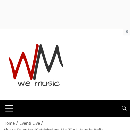
×
/
/
Home
Eventi Live
Alvaro Soler tra “Cattivissimo Me 3” e il tour in Italia