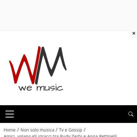
×
/
/
/
Home
Non solo musica
Tv e Gossip
Amici, volano gli stracci tra Rudy Zerbi e Anna Pettinelli.