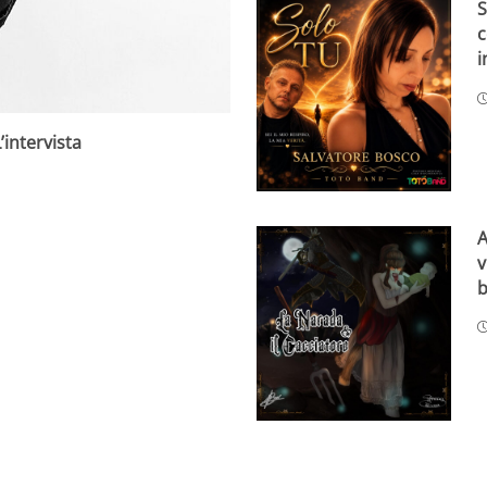
S
c
i
’intervista
A
v
b