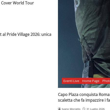
e Cover World Tour
 al Pride Village 2026: unica
Eventi Live
Home Page
Phot
Capo Plaza conquista Roma: 
scaletta che fa impazzire i f
Ivano Moriello
31 Luglio 2026