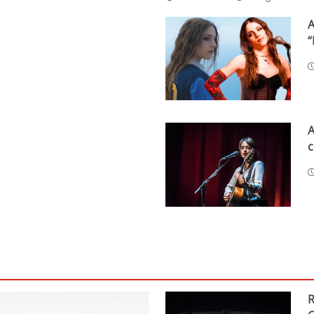
A
“
A
c
R