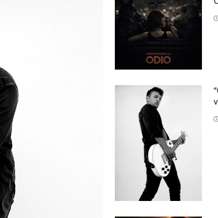
C
“
v