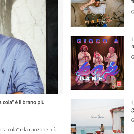
f
L
m
cola” è il brano più
L
g
ca cola” è la canzone più