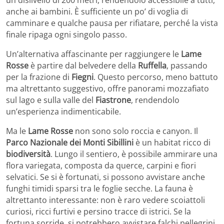
anche ai bambini. È sufficiente un po’ di voglia di
camminare e qualche pausa per rifiatare, perché la vista
finale ripaga ogni singolo passo.
Un’alternativa affascinante per raggiungere le
Lame
Rosse
è partire dal belvedere della
Ruffella
, passando
per la frazione di
Fiegni
. Questo percorso, meno battuto
ma altrettanto suggestivo, offre panorami mozzafiato
sul lago e sulla valle del
Fiastrone
, rendendolo
un’esperienza indimenticabile.
Ma le
Lame Rosse
non sono solo roccia e canyon. Il
Parco Nazionale dei Monti Sibillini
è un habitat ricco di
biodiversità
. Lungo il sentiero, è possibile ammirare una
flora variegata, composta da querce, carpini e fiori
selvatici. Se si è fortunati, si possono avvistare anche
funghi timidi sparsi tra le foglie secche. La fauna è
altrettanto interessante: non è raro vedere scoiattoli
curiosi, ricci furtivi e persino tracce di istrici. Se la
fortuna sorride, si potrebbero avvistare falchi pellegrini