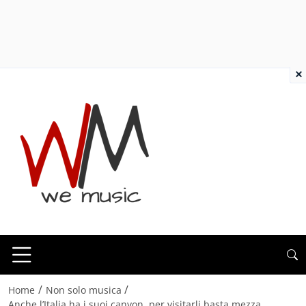
×
/
/
Home
Non solo musica
Anche l’Italia ha i suoi canyon, per visitarli basta mezza