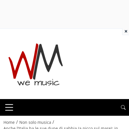
×
/
/
Home
Non solo musica
Anche l’Italia ha le sue dune di sabbia (a picco sul mare): in