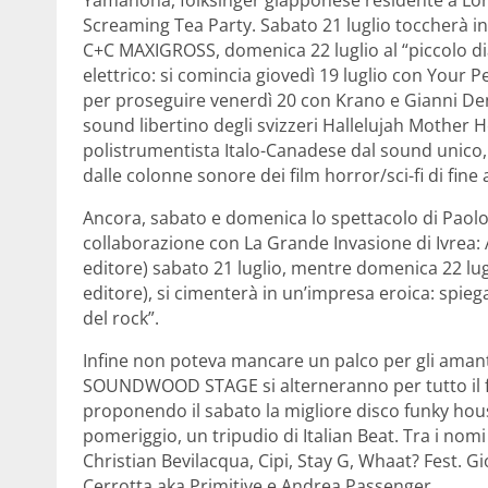
Screaming Tea Party. Sabato 21 luglio toccherà inve
C+C MAXIGROSS, domenica 22 luglio al “piccolo dia
elettrico: si comincia giovedì 19 luglio con Your P
per proseguire venerdì 20 con Krano e Gianni Deni
sound libertino degli svizzeri Hallelujah Mother 
polistrumentista Italo-Canadese dal sound unico, in
dalle colonne sonore dei film horror/sci-fi di fine 
Ancora, sabato e domenica lo spettacolo di Paolo L
collaborazione con La Grande Invasione di Ivrea:
editore) sabato 21 luglio, mentre domenica 22 lu
editore), si cimenterà in un’impresa eroica: spie
del rock”.
Infine non poteva mancare un palco per gli amanti
SOUNDWOOD STAGE si alterneranno per tutto il fes
proponendo il sabato la migliore disco funky hou
pomeriggio, un tripudio di Italian Beat. Tra i nom
Christian Bevilacqua, Cipi, Stay G, Whaat? Fest.
Cerrotta aka Primitive e Andrea Passenger.