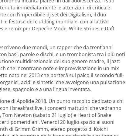
 profonda incanta platee fin dall’adolescenza. Il suo
ttenuto immediatamente le attenzioni di critica e
te con l’imperdibile dj set dei Digitalism, il duo
ti e festose del clubbing mondiale, con all’attivo
kes e remix per Depeche Mode, White Stripes e Daft
escrivono due mondi, un rapper che da trent’anni
con basi, parole e dischi, e un trombonista tra i più noti
ione multidirezionale del suo genere madre, il jazz:
atch che incontrano note e improvvisazione in un mix
getto nato nel 2013 che porterà sul palco il secondo full-
 organici, acidi e sintetici che avvolgono una pulsazione
glese, spagnolo e a una lingua inventata.
ione di Apolide 2018. Un punto raccolto dedicato a chi
 con i breakfast live, i concerti mattutini che vedranno
o), Tom Newton (sabato 21 luglio) e Heart of Snake
erti pomeridiani. Venerdì 20 luglio spazio ai suoni
synth di Grimm Grimm, etereo progetto di Koichi
dra, già membro della band psichedelica britannica