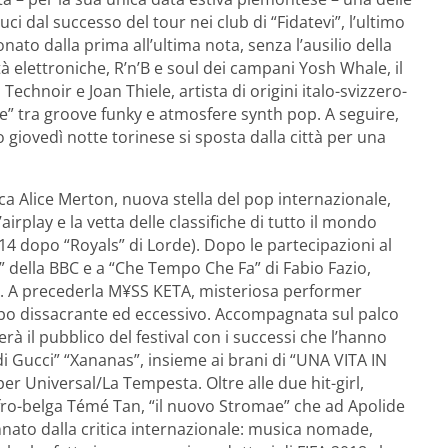
ci dal successo del tour nei club di “Fidatevi”, l’ultimo
to dalla prima all’ultima nota, senza l’ausilio della
tà elettroniche, R’n’B e soul dei campani Yosh Whale, il
Technoir e Joan Thiele, artista di origini italo-svizzero-
e” tra groove funky e atmosfere synth pop. A seguire,
co giovedì notte torinese si sposta dalla città per una
ca Alice Merton, nuova stella del pop internazionale,
irplay e la vetta delle classifiche di tutto il mondo
14 dopo “Royals” di Lorde). Dopo le partecipazioni al
 della BBC e a “Che Tempo Che Fa” di Fabio Fazio,
a. A precederla M¥SS KETA, misteriosa performer
rbo dissacrante ed eccessivo. Accompagnata sul palco
erà il pubblico del festival con i successi che l’hanno
i Gucci” “Xananas”, insieme ai brani di “UNA VITA IN
r Universal/La Tempesta. Oltre alle due hit-girl,
 afro-belga Témé Tan, “il nuovo Stromae” che ad Apolide
ato dalla critica internazionale: musica nomade,