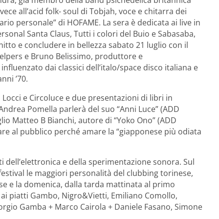
ce all’acid folk- soul di Tobjah, voce e chitarra dei
rio personale” di HOFAME. La sera è dedicata ai live in
ersonal Santa Claus, Tutti i colori del Buio e Sabasaba,
tto e concludere in bellezza sabato 21 luglio con il
Helpers e Bruno Belissimo, produttore e
fluenzato dai classici dell’italo/space disco italiana e
anni ’70.
occi e Circoluce e due presentazioni di libri in
 Andrea Pomella parlerà del suo “Anni Luce” (ADD
glio Matteo B Bianchi, autore di “Yoko Ono” (ADD
gare al pubblico perché amare la “giapponese più odiata
 dell’elettronica e della sperimentazione sonora. Sul
tival le maggiori personalità del clubbing torinese,
se e la domenica, dalla tarda mattinata al primo
i ai piatti Gambo, Nigro&Vietti, Emiliano Comollo,
 Giorgio Gamba + Marco Cairola + Daniele Fasano, Simone