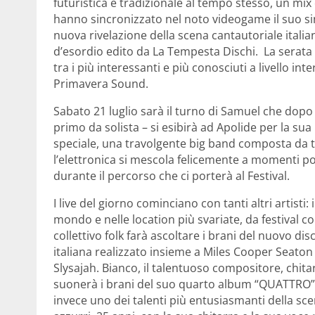
futuristica e tradizionale al tempo stesso, un mix
hanno sincronizzato nel noto videogame il suo si
nuova rivelazione della scena cantautoriale itali
d’esordio edito da La Tempesta Dischi. La serata 
tra i più interessanti e più conosciuti a livello in
Primavera Sound.
Sabato 21 luglio sarà il turno di Samuel che dopo i 
primo da solista – si esibirà ad Apolide per la 
speciale, una travolgente big band composta da ta
l’elettronica si mescola felicemente a momenti pop,
durante il percorso che ci porterà al Festival.
I live del giorno cominciano con tanti altri artisti
mondo e nelle location più svariate, da festival co
collettivo folk farà ascoltare i brani del nuovo di
italiana realizzato insieme a Miles Cooper Seaton
Slysajah. Bianco, il talentuoso compositore, chita
suonerà i brani del suo quarto album “QUATTRO”. P
invece uno dei talenti più entusiasmanti della sce