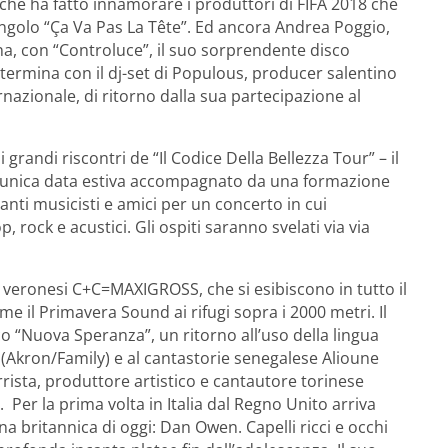
 che ha fatto innamorare i produttori di FIFA 2018 che
ngolo “Ça Va Pas La Tête”. Ed ancora Andrea Poggio,
ana, con “Controluce”, il suo sorprendente disco
termina con il dj-set di Populous, producer salentino
ternazionale, di ritorno dalla sua partecipazione al
grandi riscontri de “Il Codice Della Bellezza Tour” – il
sua unica data estiva accompagnato da una formazione
nti musicisti e amici per un concerto in cui
 rock e acustici. Gli ospiti saranno svelati via via
: i veronesi C+C=MAXIGROSS, che si esibiscono in tutto il
me il Primavera Sound ai rifugi sopra i 2000 metri. Il
sco “Nuova Speranza”, un ritorno all’uso della lingua
 (Akron/Family) e al cantastorie senegalese Alioune
rrista, produttore artistico e cantautore torinese
er la prima volta in Italia dal Regno Unito arriva
na britannica di oggi: Dan Owen. Capelli ricci e occhi