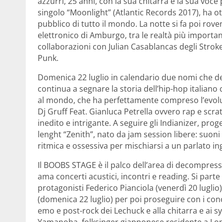
azzurri, 25 anni, con la sua chitarra e la sua voce
singolo “Moonlight” (Atlantic Records 2017), ha o
pubblico di tutto il mondo. La notte si fa poi roven
elettronico di Amburgo, tra le realtà più importan
collaborazioni con Julian Casablancas degli Stro
Punk.
Domenica 22 luglio in calendario due nomi che d
continua a segnare la storia dell’hip-hop italiano 
al mondo, che ha perfettamente compreso l’evoluz
Dj Gruff Feat. Gianluca Petrella ovvero rap e scr
inedito e intrigante. A seguire gli Indianizer, pro
lenght “Zenith”, nato da jam session libere: suoni
ritmica e ossessiva per mischiarsi a un parlato in
Il BOOBS STAGE è il palco dell’area di decompress
ama concerti acustici, incontri e reading. Si parte
protagonisti Federico Pianciola (venerdì 20 lugli
(domenica 22 luglio) per poi proseguire con i conc
emo e post-rock dei Lechuck e alla chitarra e ai 
Yamanoha, folksinger giapponese residente a Lon