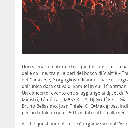
Uno scenario naturale tra i più belli del nostro p
dalle colline, tra gli alberi del bosco di Vialfrè – To
del Canavese, è orgoglioso di annunciare il prog
dall’unica data estiva di Samuel in cui il frontm
Un concerto- evento che si aggiunge ai dj set di Po
Ministri, Témé Tan, M¥SS KETA, Dj Gruff Feat. Gi
Bruno Belissimo, Joan Thiele, C+C=Maxigross, Indi
per un totale di quasi 50 live dal mattino alla sera
Anche quest’anno Apolide è organizzato dall’Ass