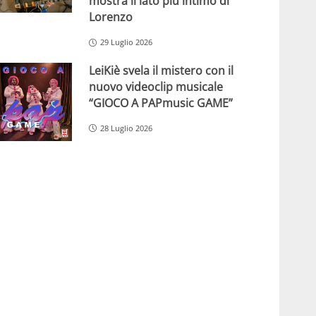
mostra il lato più intimo di
Lorenzo
29 Luglio 2026
LeiKiè svela il mistero con il
nuovo videoclip musicale
“GIOCO A PAPmusic GAME”
28 Luglio 2026