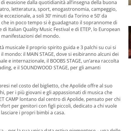
e di evasione dalla quotidianità all’insegna della buona
teatro, letteratura, sport, enogastronomia, campeggio,
e eccezionale, a soli 30’ minuti da Torino e 50’ da
ival che in poco tempo si è guadagnato il soprannome di
 di Italian Quality Music Festival e di ETEP, lo European
i manifestazioni del mondo.
à musicale il proprio spirito guida e 3 palchi su cui si
o il mondo: il MAIN STAGE, dove si esibiranno alcuni dei
ale e internazionale, il BOOBS STAGE, un’area raccolta
 reading, e il SOUNDWOOD STAGE, per gli amanti
esi nel costo del biglietto, che Apolide offre al suo
i, per i più giovani e gli appassionati di musica che
T CAMP lontano dal centro di Apolide, pensato per chi
rt per genitori con figli piccoli, dedicato a chi vuole
asciare i propri bimbi a casa.
a – per la sua unica data estiva piemontese – una delle