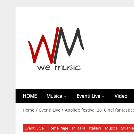
HOME
Musica
Eventi Live
Video
/
/
Home
Eventi Live
Apolide festival 2018 nel fantastico
Eventi Live
Home Page
In Italia
Italiani
Musica
Stranie