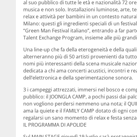
al suo pubblico di tutte le età e nazionalità 72 or
musica e non solo. Installazioni luminose, arte, 
relax e attività per bambini in un contesto natural
Milano: questi gli ingredienti speciali di un fest
“Green Man Festival italiano”, entrando a far parte
Talent Exchange Program, insieme alle più grand
Una line-up che fa della eterogeneità e della qualit
alterneranno più di 50 artisti provenienti da tutt
nomi più interessanti della scena musicale nazion
dedicata a chi ama concerti acustici, incontri e
dell’elettronica e della sperimentazione sonora.
3 i campeggi attrezzati, immersi nel bosco e compr
pubblico: il JOONGLA CAMP, a pochi passi dai palch
non vogliono perdersi nemmeno una nota; il QUIE
ama la quiete e il FAMILY CAMP dotato di ogni comfo
regalarsi un sano momento di relax e festa senza l
IL PROGRAMMA DI APOLIDE
Sul MAIN STAGE giovedì 19 luglio sarà protagonist