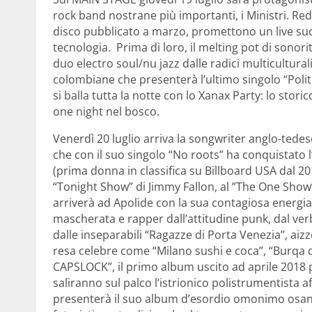
rock band nostrane più importanti, i Ministri. Redu
disco pubblicato a marzo, promettono un live suona
tecnologia. Prima di loro, il melting pot di sonori
duo electro soul/nu jazz dalle radici multiculturali 
colombiane che presenterà l’ultimo singolo “Polit
si balla tutta la notte con lo Xanax Party: lo stori
one night nel bosco.
Venerdì 20 luglio arriva la songwriter anglo-tedes
che con il suo singolo “No roots” ha conquistato l’a
(prima donna in classifica su Billboard USA dal 20
“Tonight Show” di Jimmy Fallon, al ”The One Show”
arriverà ad Apolide con la sua contagiosa energi
mascherata e rapper dall’attitudine punk, dal ve
dalle inseparabili “Ragazze di Porta Venezia”, aizz
resa celebre come “Milano sushi e coca”, “Burqa d
CAPSLOCK”, il primo album uscito ad aprile 2018 pe
saliranno sul palco l’istrionico polistrumentista
presenterà il suo album d’esordio omonimo osann