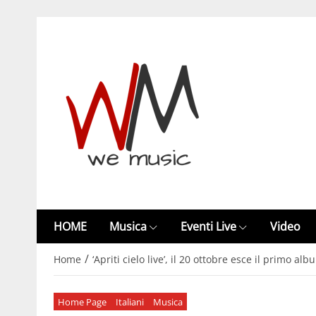
HOME
Musica
Eventi Live
Video
/
Home
‘Apriti cielo live’, il 20 ottobre esce il primo a
Home Page
Italiani
Musica