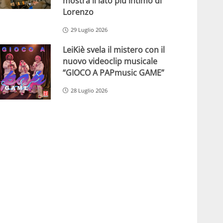
mostra il lato più intimo di
Lorenzo
29 Luglio 2026
LeiKiè svela il mistero con il
nuovo videoclip musicale
“GIOCO A PAPmusic GAME”
28 Luglio 2026