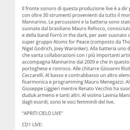
Il fronte sonoro di questa produzione live è a dir
con oltre 30 strumenti provenienti da tutto il mo
Mannarino. Le percussioni e la batteria sono stat
suonate dal brasiliano Mauro Refosco, conosciuto
e della band Forrò in the dark, per aver suonato 
super gruppo Atoms for Peace (composto da Thom
Nigel Godrich, Joey Waronker). Alla batteria uno de
che vanta collaborazioni con i più importanti artis
accompagna Mannarino dal 2009 e che in questo t
portoghese e ronroco. Alle chitarre Giovanni Risit
Ceccarelli. Al basso e contrabbasso un altro eleme
fisarmonica e programming Mauro Menegazzi. Alla
Giuseppe Liggieri mentre Renato Vecchio ha suonat
duduk armeno e tanti altri. Al violino Lavinia M
dagli esordi, sono le voci femminili del live.
“APRITI CIELO LIVE”
CD1 LIVE: