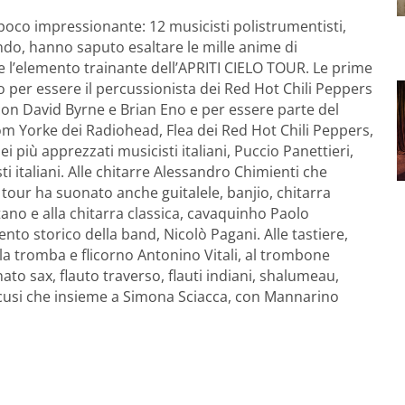
 poco impressionante: 12 musicisti polistrumentisti,
ndo, hanno saputo esaltare le mille anime di
e l’elemento trainante dell’APRITI CIELO TOUR. Le prime
 per essere il percussionista dei Red Hot Chili Peppers
con David Byrne e Brian Eno e per essere parte del
 Yorke dei Radiohead, Flea dei Red Hot Chili Peppers,
i più apprezzati musicisti italiani, Puccio Panettieri,
ti italiani. Alle chitarre Alessandro Chimienti che
our ha suonato anche guitalele, banjio, chitarra
ano e alla chitarra classica, cavaquinho Paolo
nto storico della band, Nicolò Pagani. Alle tastiere,
 tromba e flicorno Antonino Vitali, al trombone
o sax, flauto traverso, flauti indiani, shalumeau,
ancusi che insieme a Simona Sciacca, con Mannarino