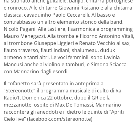
ha suonato anche guitalele, banjio, chitarra portoghese
e ronroco. Alle chitarre Giovanni Risitano e alla chitarra
classica, cavaquinho Paolo Ceccarelli. Al basso e
contrabbasso un altro elemento storico della band,
Nicolò Pagani. Alle tastiere, fisarmonica e programming
Mauro Menegazzi. Alla tromba e flicorno Antonino Vitali,
al trombone Giuseppe Liggieri e Renato Vecchio al sax,
flauto traverso, flauti indiani, shalumeau, duduk
armeno e tanti altri. Le voci femminili sono Lavinia
Mancusi anche al violino e tamburi, e Simona Sciacca
con Mannarino dagli esordi.
Il cofanetto sarà presentato in anteprima a
“Stereonotte” il programma musicale di culto di Rai
Radio1. Domenica 22 ottobre, dopo il GR della
mezzanotte, ospite di Max De Tomassi, Mannarino
racconterà gli aneddoti e il dietro le quinte di “Apriti
Cielo live” (facebook.com/stereonotte).