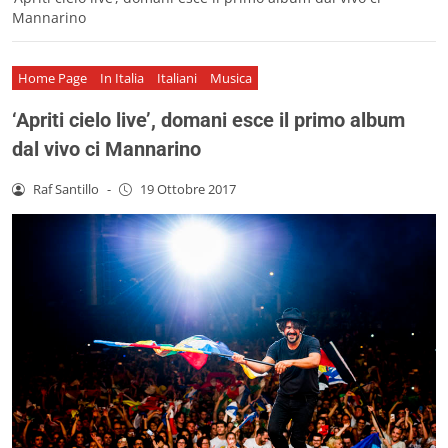
Mannarino
Home Page
In Italia
Italiani
Musica
‘Apriti cielo live’, domani esce il primo album
dal vivo ci Mannarino
Raf Santillo
-
19 Ottobre 2017