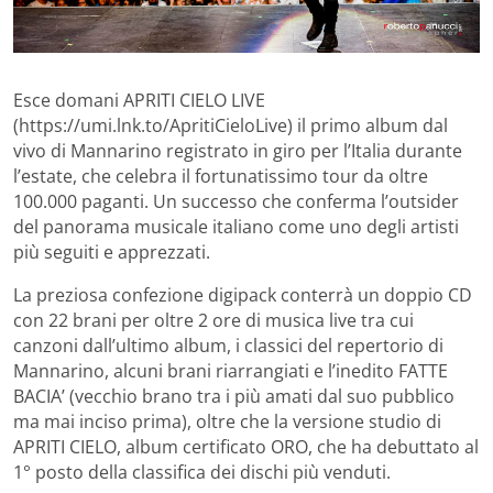
Esce domani APRITI CIELO LIVE
(https://umi.lnk.to/ApritiCieloLive) il primo album dal
vivo di Mannarino registrato in giro per l’Italia durante
l’estate, che celebra il fortunatissimo tour da oltre
100.000 paganti. Un successo che conferma l’outsider
del panorama musicale italiano come uno degli artisti
più seguiti e apprezzati.
La preziosa confezione digipack conterrà un doppio CD
con 22 brani per oltre 2 ore di musica live tra cui
canzoni dall’ultimo album, i classici del repertorio di
Mannarino, alcuni brani riarrangiati e l’inedito FATTE
BACIA’ (vecchio brano tra i più amati dal suo pubblico
ma mai inciso prima), oltre che la versione studio di
APRITI CIELO, album certificato ORO, che ha debuttato al
1° posto della classifica dei dischi più venduti.