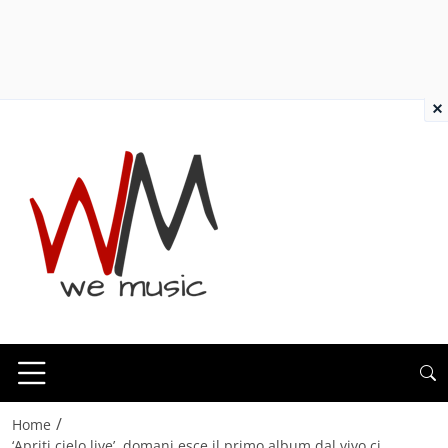
×
/
Home
‘Apriti cielo live’, domani esce il primo album dal vivo ci