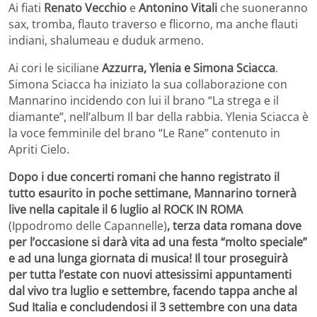
Ai fiati
Renato Vecchio
e
Antonino Vitali
che suoneranno
sax, tromba, flauto traverso e flicorno, ma anche flauti
indiani, shalumeau e duduk armeno.
Ai cori le siciliane
Azzurra, Ylenia e Simona Sciacca
.
Simona Sciacca ha iniziato la sua collaborazione con
Mannarino incidendo con lui il brano “La strega e il
diamante”, nell’album Il bar della rabbia. Ylenia Sciacca è
la voce femminile del brano “Le Rane” contenuto in
Apriti Cielo.
Dopo i due concerti romani che hanno registrato il
tutto esaurito in poche settimane, Mannarino tornerà
live nella capitale il 6 luglio al ROCK IN ROMA
(Ippodromo delle Capannelle)
, terza data romana dove
per l’occasione si darà vita ad una festa “molto speciale”
e ad una lunga giornata di musica! Il tour proseguirà
per tutta l’estate con nuovi attesissimi appuntamenti
dal vivo tra luglio e settembre, facendo tappa anche al
Sud Italia e concludendosi il 3 settembre con una data