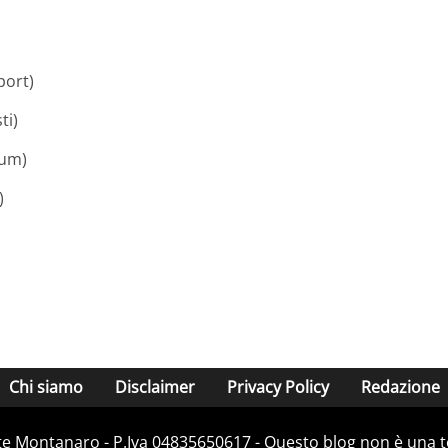
port)
ti)
rum)
)
)
Chi siamo
Disclaimer
Privacy Policy
Redazione
e Montanaro - P.Iva 04835650617 - Questo blog non è una te