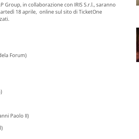
F&P Group, in collaborazione con IRIS S.r.l., saranno
artedì 18 aprile, online sul sito di TicketOne
zati.
dela Forum)
)
nni Paolo II)
l)