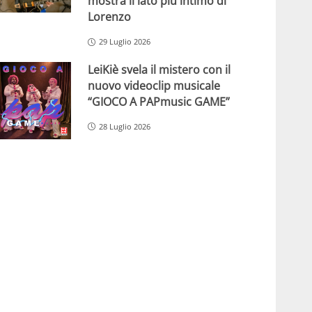
mostra il lato più intimo di
Lorenzo
29 Luglio 2026
LeiKiè svela il mistero con il
nuovo videoclip musicale
“GIOCO A PAPmusic GAME”
28 Luglio 2026