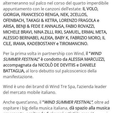
alterneranno sul palco nel corso del quarto imperdibile
appuntamento con le canzoni dell’estate:
IL VOLO,
GIORGIA, FRANCESCO RENGA, NEK, 2CELLOS,
OFENBACH, TAKAGI & KETRA, LORENZO FRAGOLA e
ARISA, BENJI & FEDE E ANNALISA, FABIO ROVAZZI,
MICHELE BRAVI, NINA ZILLI, RIKI, SAMUEL, ERMAL META,
ALESSIO BERNABEI, ALEXIA, BABY K, FABRIZIO MORO, IL
CILE, IRAMA, KADEBOSTANY e TIROMANCINO.
Per la prima volta in partnership con Wind,
il “
WIND
SUMMER FESTIVAL
”
è condotto da ALESSIA MARCUZZI,
accompagnata da NICOLÒ DE DEVITIIS e DANIELE
BATTAGLIA,
al loro debutto sul palcoscenico della
manifestazione.
Wind è uno dei brand di Wind Tre Spa, l’azienda leader
del mercato mobile italiano.
Anche quest’anno, il
“
WIND SUMMER FESTIVAL”
,
oltre ad
ospitare i big della musica italiana,
dà spazio alla musica