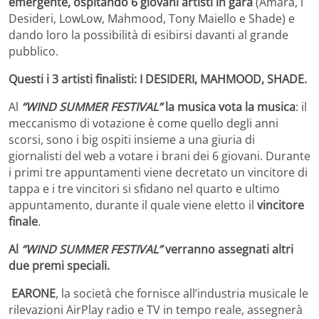
emergente, ospitando 6 giovani artisti in gara
(Amara, i
Desideri, LowLow, Mahmood, Tony Maiello e Shade) e
dando loro la possibilità di esibirsi davanti al grande
pubblico.
Questi i 3 artisti finalisti: I DESIDERI, MAHMOOD, SHADE.
Al
“WIND SUMMER FESTIVAL”
la musica vota la musica
: il
meccanismo di votazione è come quello degli anni
scorsi, sono i big ospiti insieme a una giuria di
giornalisti del web a votare i brani dei 6 giovani. Durante
i primi tre appuntamenti viene decretato un vincitore di
tappa e i tre vincitori si sfidano nel quarto e ultimo
appuntamento, durante il quale viene eletto il
vincitore
finale
.
Al
“WIND SUMMER FESTIVAL”
verranno assegnati altri
due premi speciali.
EARONE
, la società che fornisce all’industria musicale le
rilevazioni AirPlay radio e TV in tempo reale, assegnerà