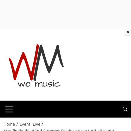
×
/
/
Home
Eventi Live
Atto finale del Wind Summer Festival: ecco tutti gli ospiti