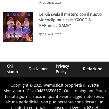
29 Luglio 2026
LeiKiè svela il mistero con il nuovo
videoclip musicale “GIOCO A
PAPmusic GAME”
28 Luglio 2026
Chi
Privacy
Disclaimer
Redazione
siamo
Policy
Copyright © 2025 Wemusic.it proprietà di Yvette
Montanaro - P.Iva 04835650617 - Questo blog non è una
testata giornalistica, in quanto viene aggiornato senza
alcuna periodicità. Non può pertanto considerarsi un
prodotto editoriale ai sensi della legge n. 62 del