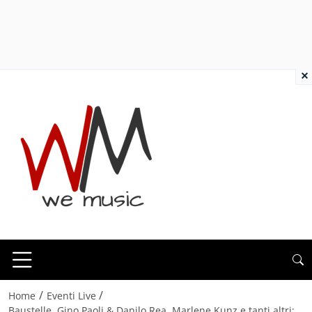
×
/
/
Home
Eventi Live
Baustelle, Gino Paoli & Danilo Rea, Marlene Kunz e tanti altri: