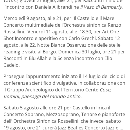
Ottoni
; giovedì 27 luglio, alle 21, per Racconti in Blu c’e’
l’incontro con Daniela Alibrandi ne
Il Vaso di Bemberly
.
Mercoledì 9 agosto, alle 21, per Il Castello e il Mare
Concerto multimediale dell’Orchestra sinfonica Renzo
Rossellini. Venerdì 11 agosto, alle 18.30, per Art One
Shot Incontro e aperitivo con Carlo Grechi. Sabato 12
agosto, alle 22, Notte Bianca Osservazione delle stelle,
reading e visite al Borgo. Domenica 30 luglio, ore 21 per
Racconti in Blu Allah e la Scienza incontro con Elio
Cadelo.
Prosegue l’appuntamento iniziato il 14 luglio del ciclo di
conferenze scientifico divulgative, in collaborazione con
il Gruppo Archeologico del Territorio Cerite
Cose,
uomini, paesaggi del mondo antico.
Sabato 5 agosto alle ore 21 per Castello in lirica il
Concerto Soprano, Mezzosoprano, Tenore e pianoforte
dell’ Orchestra Sinfonica Rossellini, che invece sabato
19 agosto, ore 21 curerà Jazz Beatles Concerto Jazz e …