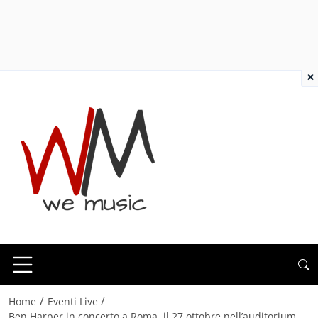
×
/
/
Home
Eventi Live
Ben Harper in concerto a Roma, il 27 ottobre nell’auditorium