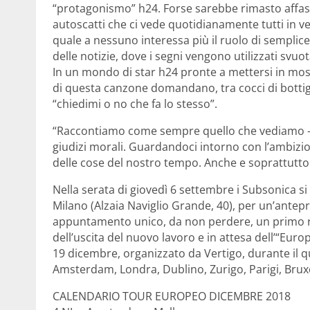
“protagonismo” h24. Forse sarebbe rimasto affasc
autoscatti che ci vede quotidianamente tutti in 
quale a nessuno interessa più il ruolo di semplice
delle notizie, dove i segni vengono utilizzati svuota
In un mondo di star h24 pronte a mettersi in mostr
di questa canzone domandano, tra cocci di bottigli
“chiedimi o no che fa lo stesso”.
“Raccontiamo come sempre quello che vediamo – cos
giudizi morali. Guardandoci intorno con l’ambizione 
delle cose del nostro tempo. Anche e soprattutto
Nella serata di giovedì 6 settembre i Subsonica si 
Milano (Alzaia Naviglio Grande, 40), per un’ante
appuntamento unico, da non perdere, un primo re
dell’uscita del nuovo lavoro e in attesa dell’“Eur
19 dicembre, organizzato da Vertigo, durante il qua
Amsterdam, Londra, Dublino, Zurigo, Parigi, Bruxe
CALENDARIO TOUR EUROPEO DICEMBRE 2018