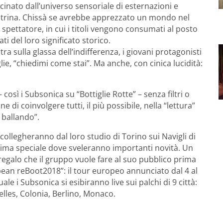
inato dall’universo sensoriale di esternazioni e
vetrina. Chissà se avrebbe apprezzato un mondo nel
 spettatore, in cui i titoli vengono consumati al posto
ti del loro significato storico.
a sulla glassa dell’indifferenza, i giovani protagonisti
e, “chiedimi come stai”. Ma anche, con cinica lucidità:
ì i Subsonica su “Bottiglie Rotte” – senza filtri o
di coinvolgere tutti, il più possibile, nella “lettura”
 ballando”.
collegheranno dal loro studio di Torino sui Navigli di
prima speciale dove sveleranno importanti novità. Un
galo che il gruppo vuole fare al suo pubblico prima
opean reBoot2018”: il tour europeo annunciato dal 4 al
le i Subsonica si esibiranno live sui palchi di 9 città:
lles, Colonia, Berlino, Monaco.