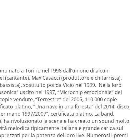
ano nato a Torino nel 1996 dall’unione di alcuni
l (cantante), Max Casacci (produttore e chitarrista),
(bassista), sostituito poi da Vicio nel 1999. Nella loro
bsonica” uscito nel 1997, “Microchip emozionale” del
opie vendute, “Terrestre” del 2005, 110.000 copie
ificato platino, “Una nave in una foresta” del 2014, disco
 per mano 1997/2007”, certificata platino. La band,
li, ha rivoluzionato la scena e ha creato un sound molto
ività melodica tipicamente italiana e grande carica sul
prezzati per la potenza del loro live. Numerosi i premi