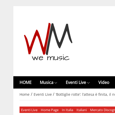
HOME
Musica
Eventi Live
Video
/
/
Home
Eventi Live
‘Bottiglie rotte’: l’attesa è finita,
Eventi Live
Home Page
In Italia
Italiani
Mercato Discogr