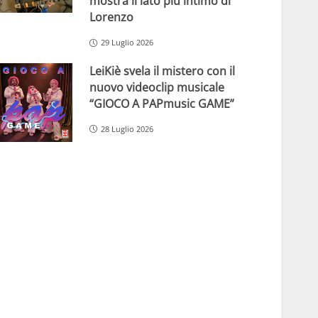
mostra il lato più intimo di
Lorenzo
29 Luglio 2026
LeiKiè svela il mistero con il
nuovo videoclip musicale
“GIOCO A PAPmusic GAME”
28 Luglio 2026