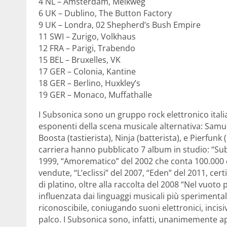
4 NL – Amsterdam, Melkweg
6 UK – Dublino, The Button Factory
9 UK – Londra, 02 Shepherd’s Bush Empire
11 SWI – Zurigo, Volkhaus
12 FRA – Parigi, Trabendo
15 BEL – Bruxelles, VK
17 GER – Colonia, Kantine
18 GER – Berlino, Huxkley’s
19 GER – Monaco, Muffathalle
I Subsonica sono un gruppo rock elettronico itali
esponenti della scena musicale alternativa: Samue
Boosta (tastierista), Ninja (batterista), e Pierfunk 
carriera hanno pubblicato 7 album in studio: “Su
1999, “Amorematico” del 2002 che conta 100.000 c
vendute, “L’eclissi” del 2007, “Eden” del 2011, cert
di platino, oltre alla raccolta del 2008 “Nel vuoto
influenzata dai linguaggi musicali più sperimenta
riconoscibile, coniugando suoni elettronici, incis
palco. I Subsonica sono, infatti, unanimemente ap