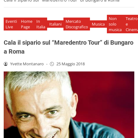
Non
Teatro
Eventi
Home
In
Mercato
Italiani
Musica
solo
e
Live
Page
Italia
Discografico
musica
Cinem
Cala il sipario sul “Maredentro Tour” di Bungaro
a Roma
Yvette Montanaro
-
25 Maggio 2018