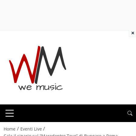
×
/
/
Home
Eventi Live
Cala il sipario sul “Maredentro Tour” di Bungaro a Roma