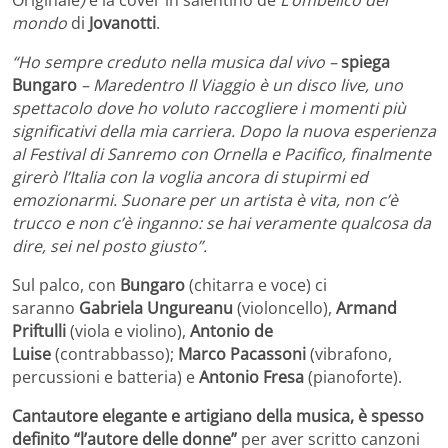
Originale
)
e la cover in salentino de
L’ombelico del
mondo
di
Jovanotti
.
“Ho sempre creduto nella musica dal vivo –
spiega
Bungaro
– Maredentro Il Viaggio è un disco live, uno
spettacolo dove ho voluto raccogliere i momenti più
significativi della mia carriera. Dopo la nuova esperienza
al Festival di Sanremo con
Ornella e Pacifico, finalmente
girerò l’Italia con la voglia ancora di stupirmi ed
emozionarmi. Suonare per un artista è vita, non c’è
trucco e non c’è inganno: se hai veramente qualcosa da
dire, sei nel posto giusto”.
Sul palco, con
Bungaro
(chitarra e voce) ci
saranno
Gabriela Ungureanu
(violoncello),
Armand
Priftulli
(viola e violino),
Antonio de
Luise
(contrabbasso);
Marco Pacassoni
(vibrafono,
percussioni e batteria) e
Antonio Fresa
(pianoforte).
Cantautore elegante e artigiano della musica, è spesso
definito “l’autore delle donne”
per aver scritto canzoni