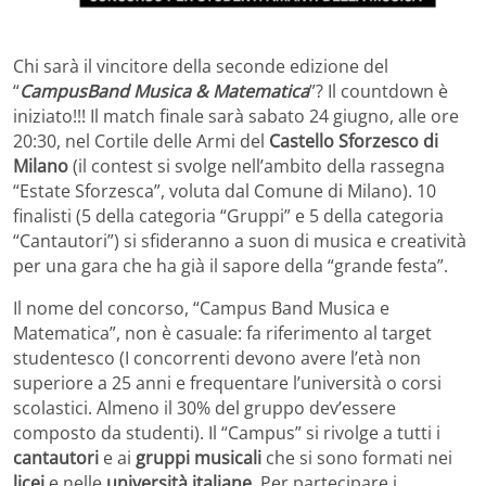
Chi sarà il vincitore della seconde edizione del
“
CampusBand Musica & Matematica
”? Il countdown è
iniziato!!! Il match finale sarà sabato 24 giugno, alle ore
20:30, nel Cortile delle Armi del
Castello Sforzesco di
Milano
(il contest si svolge nell’ambito della rassegna
“Estate Sforzesca”, voluta dal Comune di Milano). 10
finalisti (5 della categoria “Gruppi” e 5 della categoria
“Cantautori”) si sfideranno a suon di musica e creatività
per una gara che ha già il sapore della “grande festa”.
Il nome del concorso, “Campus Band Musica e
Matematica”, non è casuale: fa riferimento al target
studentesco (I concorrenti devono avere l’età non
superiore a 25 anni e frequentare l’università o corsi
scolastici. Almeno il 30% del gruppo dev’essere
composto da studenti). Il “Campus” si rivolge a tutti i
cantautori
e ai
gruppi musicali
che si sono formati nei
licei
e nelle
università italiane
. Per partecipare i