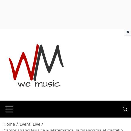
×
/
/
Home
Eventi Live
Campusband Musica & Matematica: la finalissima al Castello