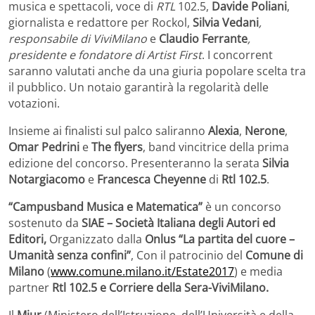
musica e spettacoli, voce di
RTL
102.5,
Davide Poliani
,
giornalista e redattore per Rockol,
Silvia Vedani
,
responsabile di ViviMilano
e
Claudio Ferrante
,
presidente e fondatore di Artist First
. I concorrent
saranno valutati anche da una giuria popolare scelta tra
il pubblico. Un notaio garantirà la regolarità delle
votazioni.
Insieme ai finalisti sul palco saliranno
Alexia
,
Nerone
,
Omar Pedrini
e
The flyers
, band vincitrice della prima
edizione del concorso. Presenteranno la serata
Silvia
Notargiacomo
e
Francesca Cheyenne
di
Rtl 102.5
.
“Campusband Musica e Matematica”
è un concorso
sostenuto da
SIAE – Società Italiana degli Autori ed
Editori,
Organizzato dalla
Onlus “La partita del cuore –
Umanità senza confini”
, Con il patrocinio del
Comune di
Milano
(
www.comune.milano.it/Estate2017
) e media
partner
Rtl 102.5 e Corriere della Sera-ViviMilano.