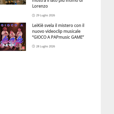
mostra il lato più intimo di
Lorenzo
29 Luglio 2026
LeiKiè svela il mistero con il
nuovo videoclip musicale
“GIOCO A PAPmusic GAME”
28 Luglio 2026