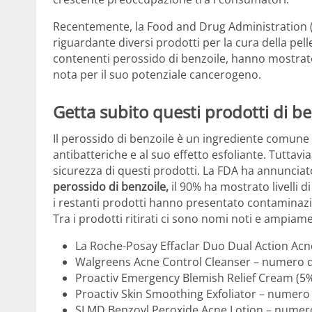
Recentemente, la Food and Drug Administration (F
riguardante diversi prodotti per la cura della pelle
contenenti perossido di benzoile, hanno mostrato
nota per il suo potenziale cancerogeno.
Getta subito questi prodotti di be
Il perossido di benzoile è un ingrediente comune i
antibatteriche e al suo effetto esfoliante. Tuttavi
sicurezza di questi prodotti. La FDA ha annuncia
perossido di benzoile,
il 90% ha mostrato livelli 
i restanti prodotti hanno presentato contaminazi
Tra i prodotti ritirati ci sono nomi noti e ampiament
La Roche-Posay Effaclar Duo Dual Action Ac
Walgreens Acne Control Cleanser – numero di
Proactiv Emergency Blemish Relief Cream (5%
Proactiv Skin Smoothing Exfoliator – numero 
SLMD Benzoyl Peroxide Acne Lotion – numero