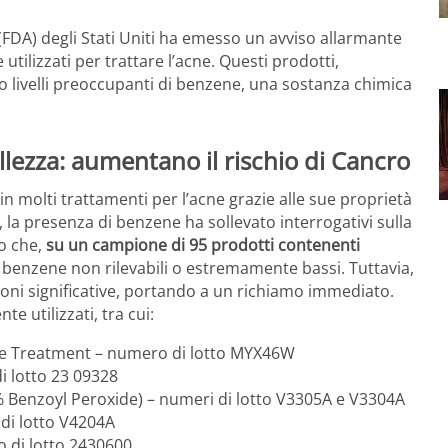
DA) degli Stati Uniti ha emesso un avviso allarmante
 utilizzati per trattare l’acne. Questi prodotti,
 livelli preoccupanti di benzene, una sostanza chimica
llezza: aumentano il rischio di Cancro
n molti trattamenti per l’acne grazie alle sue proprietà
a, la presenza di benzene ha sollevato interrogativi sulla
to che,
su un campione di 95 prodotti contenenti
di benzene non rilevabili o estremamente bassi. Tuttavia,
oni significative, portando a un richiamo immediato.
e utilizzati, tra cui:
ne Treatment – numero di lotto MYX46W
 lotto 23 09328
 Benzoyl Peroxide) – numeri di lotto V3305A e V3304A
di lotto V4204A
 di lotto 2430600