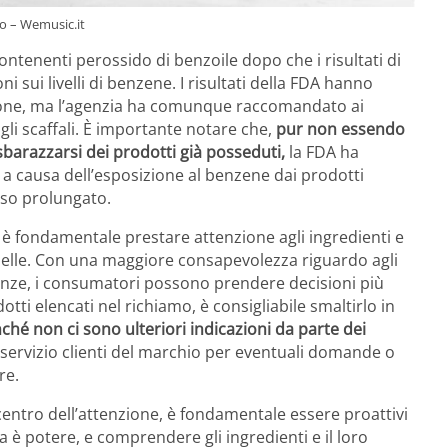
to – Wemusic.it
ontenenti perossido di benzoile dopo che i risultati di
i sui livelli di benzene. I risultati della FDA hanno
one, ma l’agenzia ha comunque raccomandato ai
gli scaffali. È importante notare che,
pur non essendo
sbarazzarsi dei prodotti già posseduti,
la FDA ha
o a causa dell’esposizione al benzene dai prodotti
uso prolungato.
: è fondamentale prestare attenzione agli ingredienti e
a pelle. Con una maggiore consapevolezza riguardo agli
uenze, i consumatori possono prendere decisioni più
tti elencati nel richiamo, è consigliabile smaltirlo in
ché non ci sono ulteriori indicazioni da parte dei
il servizio clienti del marchio per eventuali domande o
re.
 centro dell’attenzione, è fondamentale essere proattivi
a è potere, e comprendere gli ingredienti e il loro