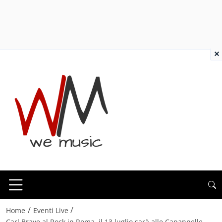
×
/
/
Home
Eventi Live
Carl Brave al Rock in Roma, il 13 luglio sarà alle Capannelle