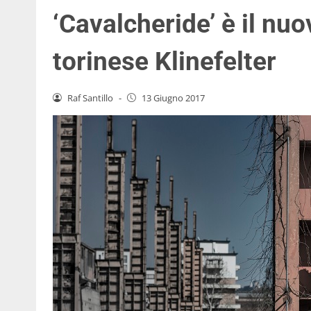
‘Cavalcheride’ è il nu
torinese Klinefelter
Raf Santillo
-
13 Giugno 2017