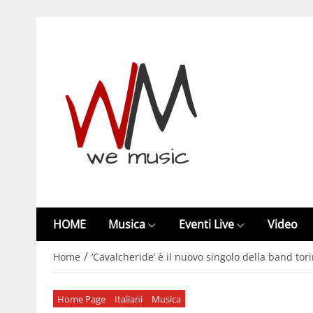
HOME
Musica
Eventi Live
Video
/
Home
‘Cavalcheride’ è il nuovo singolo della band tori
Home Page
Italiani
Musica