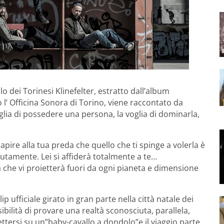
o dei Torinesi Klinefelter, estratto dall’album
so l’ Officina Sonora di Torino, viene raccontato da
oglia di possedere una persona, la voglia di dominarla,
capire alla tua preda che quello che ti spinge a volerla è
lutamente. Lei si affiderà totalmente a te…
che vi proietterà fuori da ogni pianeta e dimensione
 ufficiale girato in gran parte nella città natale dei
sibilità di provare una realtà sconosciuta, parallela,
ersi su un”baby-cavallo a dondolo”e il viaggio parte…