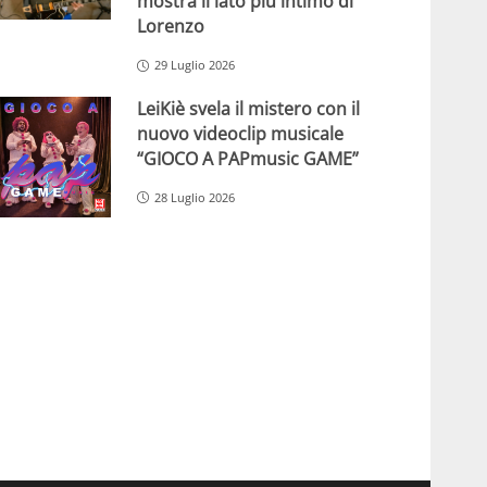
mostra il lato più intimo di
Lorenzo
29 Luglio 2026
LeiKiè svela il mistero con il
nuovo videoclip musicale
“GIOCO A PAPmusic GAME”
28 Luglio 2026