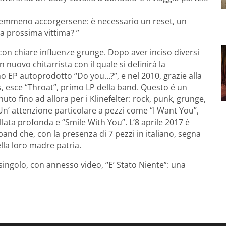
a nemmeno accorgersene: è necessario un reset, un
 la prossima vittima? ”
con chiare influenze grunge. Dopo aver inciso diversi
nuovo chitarrista con il quale si definirà la
mo EP autoprodotto “Do you…?”, e nel 2010, grazie alla
, esce “Throat”, primo LP della band. Questo é un
 fino ad allora per i Klinefelter: rock, punk, grunge,
. Un’ attenzione particolare a pezzi come “I Want You”,
lata profonda e “Smile With You”. L’8 aprile 2017 è
 band che, con la presenza di 7 pezzi in italiano, segna
ella loro madre patria.
 singolo, con annesso video, “E’ Stato Niente”: una