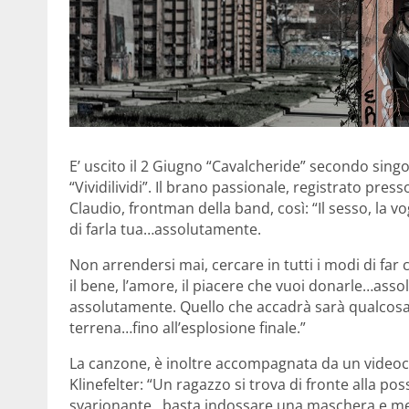
E’ uscito il 2 Giugno “Cavalcheride” secondo singol
“Vividilividi”. Il brano passionale, registrato pres
Claudio, frontman della band, così: “Il sesso, la v
di farla tua…assolutamente.
Non arrendersi mai, cercare in tutti i modi di far 
il bene, l’amore, il piacere che vuoi donarle…asso
assolutamente. Quello che accadrà sarà qualcosa 
terrena…fino all’esplosione finale.”
La canzone, è inoltre accompagnata da un videoclip
Klinefelter: “Un ragazzo si trova di fronte alla pos
svarionante…basta indossare una maschera e mett