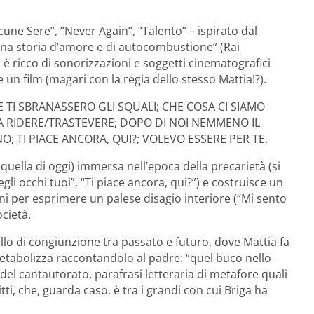
cune Sere”, “Never Again”, “Talento” – ispirato dal
na storia d’amore e di autocombustione” (Rai
è ricco di sonorizzazioni e soggetti cinematografici
un film (magari con la regia dello stesso Mattia!?).
o: SE TI SBRANASSERO GLI SQUALI; CHE COSA CI SIAMO
 DA RIDERE/TRASTEVERE; DOPO DI NOI NEMMENO IL
NO; TI PIACE ANCORA, QUI?; VOLEVO ESSERE PER TE.
(quella di oggi) immersa nell’epoca della precarietà (si
gli occhi tuoi”, “Ti piace ancora, qui?”) e costruisce un
ni per esprimere un palese disagio interiore (“Mi sento
ocietà.
lo di congiunzione tra passato e futuro, dove Mattia fa
 metabolizza raccontandolo al padre: “quel buco nello
del cantautorato, parafrasi letteraria di metafore quali
ti, che, guarda caso, è tra i grandi con cui Briga ha