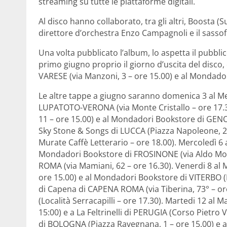
streaming su tutte le piattaforme digitali.
Al disco hanno collaborato, tra gli altri, Boosta (
direttore d’orchestra Enzo Campagnoli e il sassof
Una volta pubblicato l’album, lo aspetta il pubblic
primo giugno proprio il giorno d’uscita del disco
VARESE (via Manzoni, 3 – ore 15.00) e al Mondado
Le altre tappe a giugno saranno domenica 3 al 
LUPATOTO-VERONA (via Monte Cristallo – ore 17.30)
11 – ore 15.00) e al Mondadori Bookstore di GENOV
Sky Stone & Songs di LUCCA (Piazza Napoleone, 22 
Murate Caffè Letterario – ore 18.00). Mercoledì 6 a L
Mondadori Bookstore di FROSINONE (via Aldo Moro, 
ROMA (via Mamiani, 62 – ore 16.30). Venerdi 8 a
ore 15.00) e al Mondadori Bookstore di VITERBO (P
di Capena di CAPENA ROMA (via Tiberina, 73° – or
(Località Serracapilli – ore 17.30). Martedi 12 al Ma
15:00) e a La Feltrinelli di PERUGIA (Corso Pietro V
di BOLOGNA (Piazza Ravegnana, 1 – ore 15.00) e a L