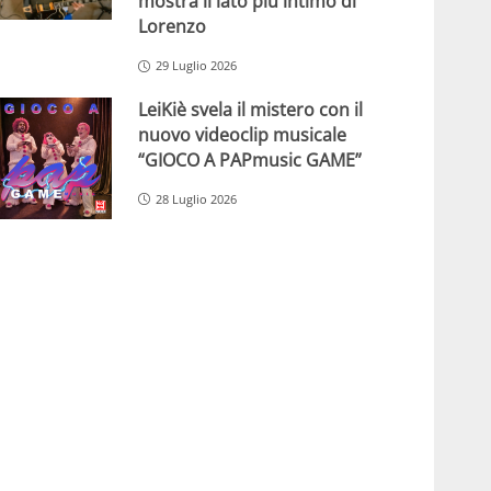
mostra il lato più intimo di
Lorenzo
29 Luglio 2026
LeiKiè svela il mistero con il
nuovo videoclip musicale
“GIOCO A PAPmusic GAME”
28 Luglio 2026