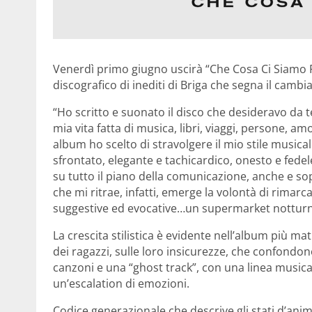
Venerdì primo giugno uscirà “Che Cosa Ci Siamo F
discografico di inediti di Briga che segna il cam
“Ho scritto e suonato il disco che desideravo da
mia vita fatta di musica, libri, viaggi, persone, a
album ho scelto di stravolgere il mio stile musical
sfrontato, elegante e tachicardico, onesto e fe
su tutto il piano della comunicazione, anche e sop
che mi ritrae, infatti, emerge la volontà di rimarc
suggestive ed evocative…un supermarket notturno,
La crescita stilistica è evidente nell’album più ma
dei ragazzi, sulle loro insicurezze, che confondon
canzoni e una “ghost track”, con una linea musica
un’escalation di emozioni.
Codice generazionale che descrive gli stati d’anim