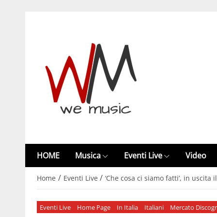
HOME
Musica
Eventi Live
Video
/
/
Home
Eventi Live
‘Che cosa ci siamo fatti’, in uscita
Eventi Live
Home Page
In Italia
Italiani
Mercato Discogr