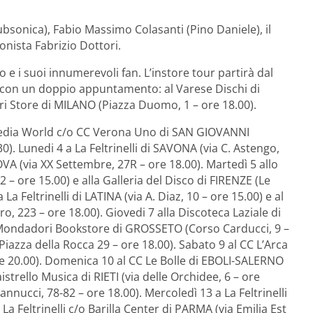
Subsonica), Fabio Massimo Colasanti (Pino Daniele), il
onista Fabrizio Dottori.
o e i suoi innumerevoli fan. L’instore tour partirà dal
, con un doppio appuntamento: al Varese Dischi di
ri Store di MILANO (Piazza Duomo, 1 – ore 18.00).
Media World c/o CC Verona Uno di SAN GIOVANNI
. Lunedi 4 a La Feltrinelli di SAVONA (via C. Astengo,
A (via XX Settembre, 27R – ore 18.00). Martedì 5 allo
– ore 15.00) e alla Galleria del Disco di FIRENZE (Le
a Feltrinelli di LATINA (via A. Diaz, 10 – ore 15.00) e al
223 – ore 18.00). Giovedi 7 alla Discoteca Laziale di
l Mondadori Bookstore di GROSSETO (Corso Carducci, 9 –
iazza della Rocca 29 – ore 18.00). Sabato 9 al CC L’Arca
e 20.00). Domenica 10 al CC Le Bolle di EBOLI-SALERNO
istrello Musica di RIETI (via delle Orchidee, 6 – ore
annucci, 78-82 – ore 18.00). Mercoledì 13 a La Feltrinelli
a Feltrinelli c/o Barilla Center di PARMA (via Emilia Est