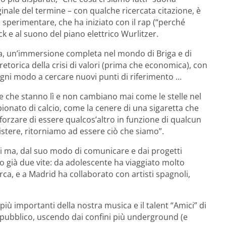
ginale del termine – con qualche ricercata citazione, è
i sperimentare, che ha iniziato con il rap (“perché
ck e al suono del piano elettrico Wurlitzer.
dita, un’immersione completa nel mondo di Briga e di
etorica della crisi di valori (prima che economica), con
 ogni modo a cercare nuovi punti di riferimento …
e che stanno lì e non cambiano mai come le stelle nel
onato di calcio, come la cenere di una sigaretta che
forzare di essere qualcos’altro in funzione di qualcun
istere, ritorniamo ad essere ciò che siamo”.
i ma, dal suo modo di comunicare e dai progetti
no già due vite: da adolescente ha viaggiato molto
rca, e a Madrid ha collaborato con artisti spagnoli,
i più importanti della nostra musica e il talent “Amici” di
 pubblico, uscendo dai confini più underground (e