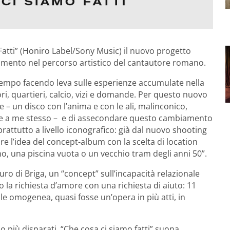
atti” (Honiro Label/Sony Music) il nuovo progetto
biamento nel percorso artistico del cantautore romano.
 tempo facendo leva sulle esperienze accumulate nella
mori, quartieri, calcio, vizi e domande. Per questo nuovo
e – un disco con l’anima e con le ali, malinconico,
dele a me stesso – e di assecondare questo cambiamento
rattutto a livello iconografico: già dal nuovo shooting
are l’idea del concept-album con la scelta di location
 una piscina vuota o un vecchio tram degli anni 50”.
turo di Briga, un “concept” sull’incapacità relazionale
o la richiesta d’amore con una richiesta di aiuto: 11
le omogenea, quasi fosse un’opera in più atti, in
o più disparati, “Che cosa ci siamo fatti” suona