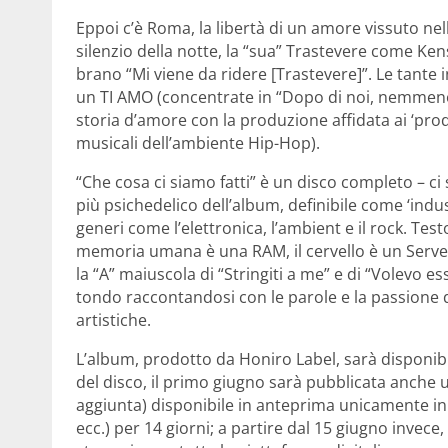
Eppoi c’è Roma, la libertà di un amore vissuto nella 
silenzio della notte, la “sua” Trastevere come Ke
brano “Mi viene da ridere [Trastevere]”. Le tante i
un TI AMO (concentrate in “Dopo di noi, nemmeno i
storia d’amore con la produzione affidata ai ‘pr
musicali dell’ambiente Hip-Hop).
“Che cosa ci siamo fatti” è un disco completo – ci
più psichedelico dell’album, definibile come ‘indus
generi come l’elettronica, l’ambient e il rock. Te
memoria umana è una RAM, il cervello è un Server
la “A” maiuscola di “Stringiti a me” e di “Volevo es
tondo raccontandosi con le parole e la passione d
artistiche.
L’album, prodotto da Honiro Label, sarà disponibile 
del disco, il primo giugno sarà pubblicata anche u
aggiunta) disponibile in anteprima unicamente i
ecc.) per 14 giorni; a partire dal 15 giugno invec