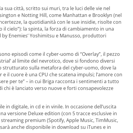
sua città, scritto sui muri, tra le luci delle vie nel
nsington e Notting Hill, come Manhattan e Brooklyn (nel
ncertezze, la quotidianità con le sue insidie, risolte con
l cielo”): la spinta, la forza di cambiamento in una
od by Enemies’ Yoshimitsu e Manusso, produttori
 sono episodi come il cyber-uomo di “Overlay”, il pezzo
trial’ al limite del nevrotico, dove si fondono diversi
sto strutturato sulla metafora del cyber-uomo, dove la
 e il cuore è una CPU che scatena impulsi; l’amore con
sere per te” – in cui Briga racconta i sentimenti a tutto
i chi è lanciato verso nuove e forti consapevolezze
in digitale, in cd e in vinile. In occasione dell’uscita
na versione Deluxe edition (con 5 tracce esclusive in
n streaming premium (Spotify, Apple Music, TimMusic,
e, sarà anche disponibile in download su iTunes e in