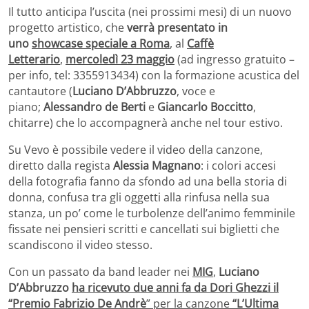
Il tutto anticipa l’uscita (nei prossimi mesi) di un nuovo
progetto artistico, che
verrà presentato in
uno
showcase speciale a Roma
, al
Caffè
Letterario
,
mercoledì 23 maggio
(ad ingresso gratuito –
per info, tel: 3355913434) con la formazione acustica del
cantautore (
Luciano D’Abbruzzo
, voce e
piano;
Alessandro de Berti
e
Giancarlo Boccitto
,
chitarre) che lo accompagnerà anche nel tour estivo.
Su Vevo è possibile vedere il video della canzone,
diretto dalla regista
Alessia Magnano
: i colori accesi
della fotografia fanno da sfondo ad una bella storia di
donna, confusa tra gli oggetti alla rinfusa nella sua
stanza, un po’ come le turbolenze dell’animo femminile
fissate nei pensieri scritti e cancellati sui biglietti che
scandiscono il video stesso.
Con un passato da band leader nei
MIG
,
Luciano
D’Abbruzzo
ha ricevuto due anni fa da Dori Ghezzi il
“Premio Fabrizio De Andrè
” per la canzone
“L’Ultima