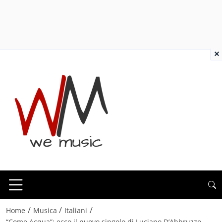
×
/
/
/
Home
Musica
Italiani
“Come Acqua”: ecco il nuovo singolo di Luciano D’Abbruzzo