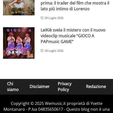
prima: il trailer del film che mostra il
lato più intimo di Lorenzo
29 Luglio 2026
LeiKiè svela il mistero con il nuovo
videoclip musicale “GIOCO A
PAPmusic GAME”
28 Luglio 2026
Chi
Privacy
Disclaimer
Redazione
siamo
Policy
Copyright © 2025 Wemusic.it proprietà di Yvette
Montanaro - P.Iva 04835650617 - Questo blog non è una