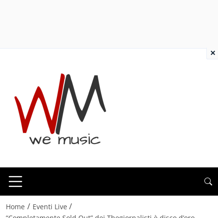
×
/
/
Home
Eventi Live
“Completamente Sold Out” dei Thegiornalisti è disco d’oro