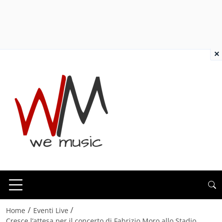
×
/
/
Home
Eventi Live
Cresce l’attesa per il concerto di Fabrizio Moro allo Stadio