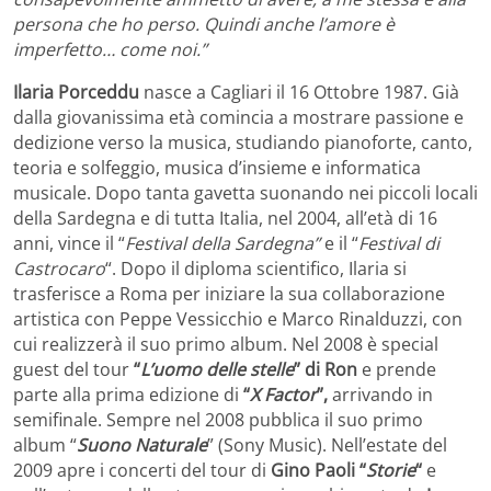
persona che ho perso. Quindi anche l’amore è
imperfetto… come noi.”
Ilaria Porceddu
nasce a Cagliari il 16 Ottobre 1987. Già
dalla giovanissima età comincia a mostrare passione e
dedizione verso la musica, studiando pianoforte, canto,
teoria e solfeggio, musica d’insieme e informatica
musicale. Dopo tanta gavetta suonando nei piccoli locali
della Sardegna e di tutta Italia, nel 2004, all’età di 16
anni, vince il “
Festival della Sardegna”
e il “
Festival di
Castrocaro
“. Dopo il diploma scientifico, Ilaria si
trasferisce a Roma per iniziare la sua collaborazione
artistica con Peppe Vessicchio e Marco Rinalduzzi, con
cui realizzerà il suo primo album. Nel 2008 è special
guest del tour
“
L’uomo delle stelle
” di Ron
e prende
parte alla prima edizione di
“
X Factor
”,
arrivando in
semifinale. Sempre nel 2008 pubblica il suo primo
album “
Suono Naturale
” (Sony Music). Nell’estate del
2009 apre i concerti del tour di
Gino Paoli “
Storie
“
e