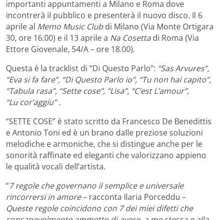
importanti appuntamenti a Milano e Roma dove
incontrerà il pubblico e presenterà il nuovo disco. Il 6
aprile al
Memo Music Club
di Milano (Via Monte Ortigara
30, ore 16.00) e il 13 aprile a
Na Cosetta
di Roma (Via
Ettore Giovenale, 54/A – ore 18.00).
Questa è la tracklist di “Di Questo Parlo”:
“Sas Arvures”,
“Eva si fa fare”, “Di Questo Parlo io”, “Tu non hai capito”,
“Tabula rasa”, “Sette cose”, “Lisa”, “C’est L’amour”,
“
Lu
cor’aggiu” .
“SETTE COSE” è stato scritto da Francesco De Benedittis
e Antonio Toni ed è un brano dalle preziose soluzioni
melodiche e armoniche, che si distingue anche per le
sonorità raffinate ed eleganti che valorizzano appieno
le qualità vocali dell’artista.
“
7 regole che governano il semplice e universale
rincorrersi in amore
– racconta Ilaria Porceddu –
Queste regole coincidono con 7 dei miei difetti che
consapevolmente ammetto di avere, a me stessa e alla