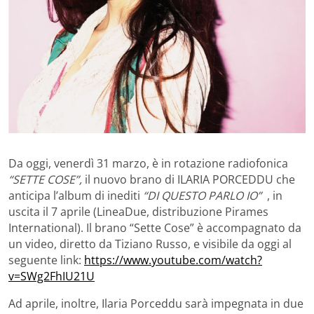
Da oggi, venerdì 31 marzo, è in rotazione radiofonica
“
SETTE
COSE
”
,
il nuovo brano di ILARIA PORCEDDU che
anticipa l’album di inediti
“DI QUESTO PARLO IO”
, in
uscita il 7 aprile (LineaDue, distribuzione Pirames
International). Il brano “Sette Cose” è accompagnato da
un video, diretto da Tiziano Russo, e visibile da oggi al
seguente link:
https://www.youtube.com/watch?
v=SWg2FhIU21U
Ad aprile, inoltre, Ilaria Porceddu sarà impegnata in due