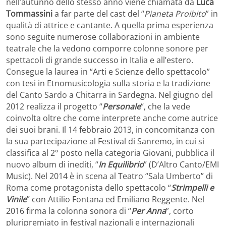
nell’autunno dello stesso anno viene chiamata da
Luca
Tommassini
a far parte del cast del “
Pianeta Proibito
” in
qualità di attrice e cantante. A quella prima esperienza
sono seguite numerose collaborazioni in ambiente
teatrale che la vedono comporre colonne sonore per
spettacoli di grande successo in Italia e all’estero.
Consegue la laurea in “Arti e Scienze dello spettacolo”
con tesi in Etnomusicologia sulla storia e la tradizione
del Canto Sardo a Chitarra in Sardegna. Nel giugno del
2012 realizza il progetto “
Personale
“, che la vede
coinvolta oltre che come interprete anche come autrice
dei suoi brani. Il 14 febbraio 2013, in concomitanza con
la sua partecipazione al Festival di Sanremo, in cui si
classifica al 2° posto nella categoria Giovani, pubblica il
nuovo album di inediti, “
In Equilibrio
” (D’Altro Canto/EMI
Music). Nel 2014 è in scena al Teatro “Sala Umberto” di
Roma come protagonista dello spettacolo “
Strimpelli e
Vinile
” con Attilio Fontana ed Emiliano Reggente. Nel
2016 firma la colonna sonora di “
Per Anna
”, corto
pluripremiato in festival nazionali e internazionali