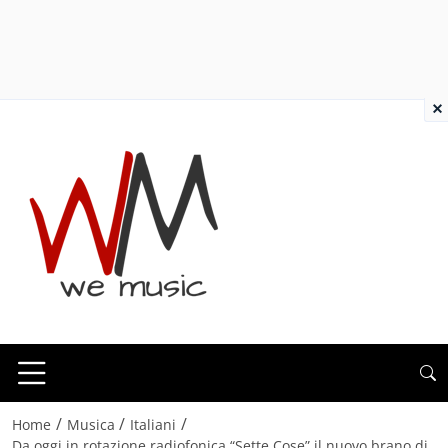
×
/
/
/
Home
Musica
Italiani
Da oggi in rotazione radiofonica “Sette Cose” il nuovo brano di