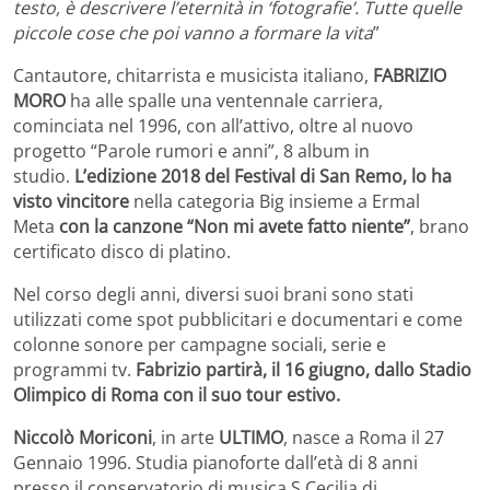
testo, è descrivere l’eternità in ‘fotografie’. Tutte quelle
piccole cose che poi vanno a formare la vita
”
Cantautore, chitarrista e musicista italiano,
FABRIZIO
MORO
ha alle spalle una ventennale carriera,
cominciata nel 1996, con all’attivo, oltre al nuovo
progetto “Parole rumori e anni”, 8 album in
studio.
L’edizione 2018 del Festival di San Remo, lo ha
visto vincitore
nella categoria Big insieme a Ermal
Meta
con la canzone “Non mi avete fatto niente”
, brano
certificato disco di platino.
Nel corso degli anni, diversi suoi brani sono stati
utilizzati come spot pubblicitari e documentari e come
colonne sonore per campagne sociali, serie e
programmi tv.
Fabrizio partirà, il 16 giugno, dallo Stadio
Olimpico di Roma con il suo tour estivo.
Niccolò Moriconi
, in arte
ULTIMO
, nasce a Roma il 27
Gennaio 1996. Studia pianoforte dall’età di 8 anni
presso il conservatorio di musica S.Cecilia di