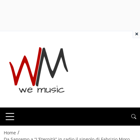
×
/
Home
Da Sanremo a “L’Eternità” in radio il singolo di Fabrizio Moro