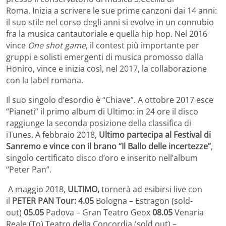
Roma. Inizia a scrivere le sue prime canzoni dai 14 anni:
il suo stile nel corso degli anni si evolve in un connubio
fra la musica cantautoriale e quella hip hop. Nel 2016
vince
One shot game
, il contest più importante per
gruppi e solisti emergenti di musica promosso dalla
Honiro, vince e inizia così, nel 2017, la collaborazione
con la label romana.
Il suo singolo d’esordio è “Chiave”. A ottobre 2017 esce
“Pianeti” il primo album di Ultimo:
in 24 ore il disco
raggiunge la seconda posizione della classifica di
iTunes. A febbraio 2018,
Ultimo partecipa al Festival di
Sanremo e vince con il brano “Il Ballo delle incertezze”
,
singolo certificato disco d’oro e inserito nell’album
“Peter Pan”.
A maggio 2018,
ULTIMO,
tornerà ad esibirsi live con
il
PETER PAN Tour: 4.05
Bologna – Estragon (sold-
out)
05.05
Padova – Gran Teatro Geox
08.05
Venaria
Reale (To) Teatro della Concordia (sold.out) –