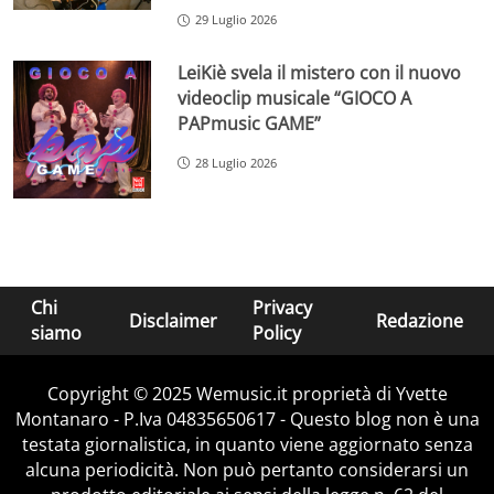
29 Luglio 2026
LeiKiè svela il mistero con il nuovo
videoclip musicale “GIOCO A
PAPmusic GAME”
28 Luglio 2026
Chi
Privacy
Disclaimer
Redazione
siamo
Policy
Copyright © 2025 Wemusic.it proprietà di Yvette
Montanaro - P.Iva 04835650617 - Questo blog non è una
testata giornalistica, in quanto viene aggiornato senza
alcuna periodicità. Non può pertanto considerarsi un