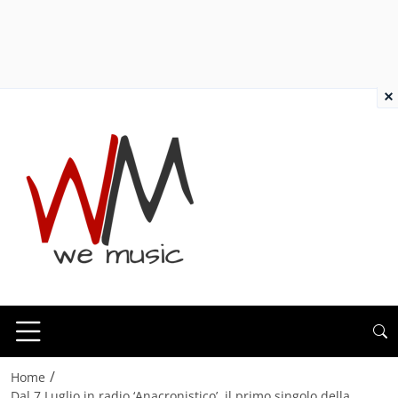
×
/
Home
Dal 7 Luglio in radio ‘Anacronistico’, il primo singolo della