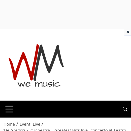
×
/
/
Home
Eventi Live
‘De Gregori & Orchestra – Greatest Hits live’, concerto al Teatro