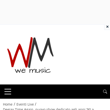
×
/
/
Home
Eventi Live
Deejay Time Again, nuovo show dedicato agli anni ’90 a