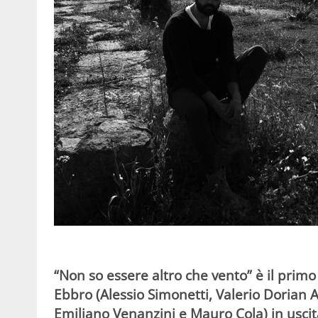
“
Non so essere altro che vento
” è il prim
Ebbro
(Alessio Simonetti, Valerio Dorian 
Emiliano Venanzini e Mauro Cola) in uscit