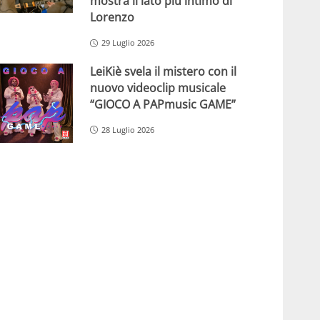
mostra il lato più intimo di
Lorenzo
29 Luglio 2026
LeiKiè svela il mistero con il
nuovo videoclip musicale
“GIOCO A PAPmusic GAME”
28 Luglio 2026