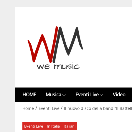
HOME
Musica
Eventi Live
Video
/
/
Home
Eventi Live
Il nuovo disco della band “Il Batte
Eventi Live
In Italia
Italiani