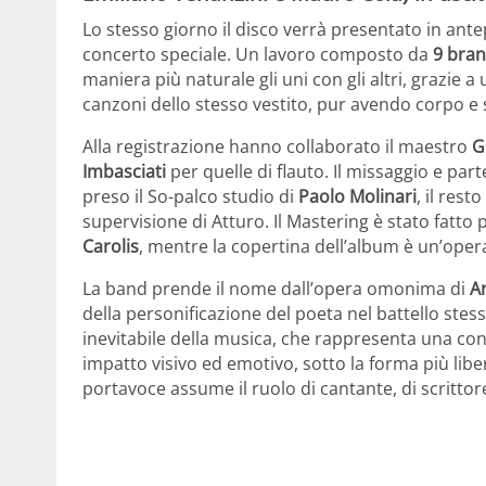
Lo stesso giorno il disco verrà presentato in ant
concerto speciale. Un lavoro composto da
9 bran
maniera più naturale gli uni con gli altri, grazie a
canzoni dello stesso vestito, pur avendo corpo e s
Alla registrazione hanno collaborato il maestro
G
Imbasciati
per quelle di flauto. Il missaggio e parte
preso il So-palco studio di
Paolo Molinari
, il res
supervisione di Atturo. Il Mastering è stato fatto
Carolis
, mentre la copertina dell’album è un’oper
La band prende il nome dall’opera omonima di
A
della personificazione del poeta nel battello ste
inevitabile della musica, che rappresenta una co
impatto visivo ed emotivo, sotto la forma più libe
portavoce assume il ruolo di cantante, di scrittore