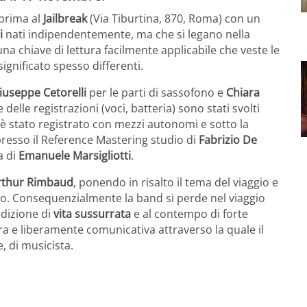
eprima al
Jailbreak
(Via Tiburtina, 870, Roma) con un
i
nati indipendentemente, ma che si legano nella
 una chiave di lettura facilmente applicabile che veste le
ignificato spesso differenti.
iuseppe Cetorelli
per le parti di sassofono e
Chiara
 delle registrazioni (voci, batteria) sono stati svolti
to è stato registrato con mezzi autonomi e sotto la
 presso il Reference Mastering studio di
Fabrizio De
a di
Emanuele Marsigliotti
.
rthur Rimbaud
, ponendo in risalto il tema del viaggio e
sso. Consequenzialmente la band si perde nel viaggio
ndizione di
vita sussurrata
e al contempo di forte
ra e liberamente comunicativa attraverso la quale il
, di musicista.