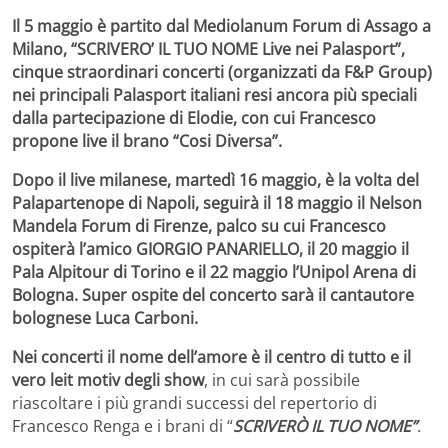
Il 5 maggio è partito dal Mediolanum Forum di Assago a
Milano,
“SCRIVERO’ IL TUO NOME Live nei Palasport”
,
cinque straordinari concerti
(organizzati da F&P Group)
nei principali Palasport italiani
resi ancora più speciali
dalla partecipazione di Elodie, con cui Francesco
propone live il brano “Cosi Diversa”.
Dopo il live milanese, martedì 16 maggio, è la volta del
Palapartenope
di
Napoli
, seguirà il
18 maggio
il
Nelson
Mandela Forum
di
Firenze, palco su cui Francesco
ospiterà
l’amico
GIORGIO PANARIELLO
, il
20 maggio
il
Pala Alpitour
di
Torino
e
il 22 maggio
l’
Unipol Arena
di
Bologna. Super ospite del concerto sarà il cantautore
bolognese Luca Carboni
.
Nei concerti il nome dell’amore è il centro di tutto e il
vero leit motiv degli show
, in cui sarà possibile
riascoltare i più grandi successi del repertorio di
Francesco Renga e i brani di “
SCRIVERÒ IL TUO NOME”
.