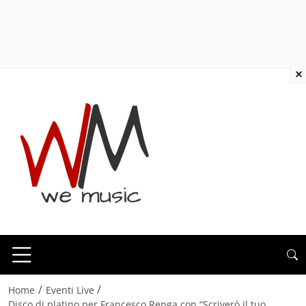
×
/
/
Home
Eventi Live
Disco di platino per Francesco Renga con “Scriverò il tuo