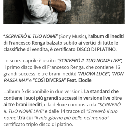
“
SCRIVERÒ IL TUO NOME
”
(Sony Music)
, l’album di inediti
di Francesco Renga balzato subito ai vertici di tutte le
classifiche di vendita, è certificato DISCO DI PLATINO.
Lo scorso aprile è uscito
“SCRIVERÒ IL TUO NOME LIVE”,
il primo disco live di Francesco Renga, che contiene 16
grandi successi e tre brani inediti
:
“NUOVA LUCE”
,
“NON
PASSA MAI”
e
“COSÌ DIVERSA” Feat. Elodie
.
L’album è disponibile in due versioni.
La standard che
contiene i suoi più grandi successi in versione live oltre
ai tre brani inediti
, e la deluxe composta da
“SCRIVERÒ
IL TUO NOME LIVE”
e dalle 14 tracce di
“Scriverò il tuo
nome”,
tra cui
“Il mio giorno più bello nel mondo”
certificato triplo disco di platino.