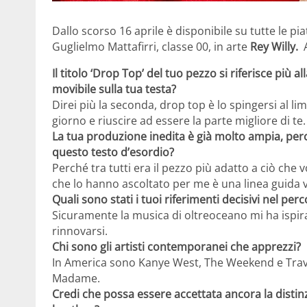
Dallo scorso 16 aprile è disponibile su tutte le pia
Guglielmo Mattafirri, classe 00, in arte
Rey Willy.
Il titolo ‘Drop Top’ del tuo pezzo si riferisce più a
movibile sulla tua testa?
Direi più la seconda, drop top è lo spingersi al li
giorno e riuscire ad essere la parte migliore di te.
La tua produzione inedita è già molto ampia, perch
questo testo d’esordio?
Perché tra tutti era il pezzo più adatto a ciò ch
che lo hanno ascoltato per me è una linea guida vor
Quali sono stati i tuoi riferimenti decisivi nel pe
Sicuramente la musica di oltreoceano mi ha ispira
rinnovarsi.
Chi sono gli artisti contemporanei che apprezzi?
In America sono Kanye West, The Weekend e Travis
Madame.
Credi che possa essere accettata ancora la distinz