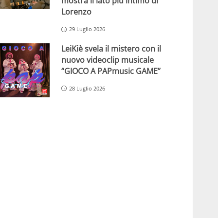
mostra il lato più intimo di
Lorenzo
29 Luglio 2026
LeiKiè svela il mistero con il
nuovo videoclip musicale
“GIOCO A PAPmusic GAME”
28 Luglio 2026