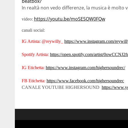
beatbox?
In realtà non vedo differenze, la musica è molto va
https://youtu.be/moSESQW0FQw
video:
canali social:
IG Artista: @reywilly_
https://www.instagram.com/reywill
Spotify Artista:
https://open.spotify.com/artist/0ow
IG Etichetta:
https://www.instagram.com/highersoundrec/
FB Etichetta:
https://www.facebook.com/highersoundrec
CANALE YOUTUBE HIGHERSOUND
https://www.