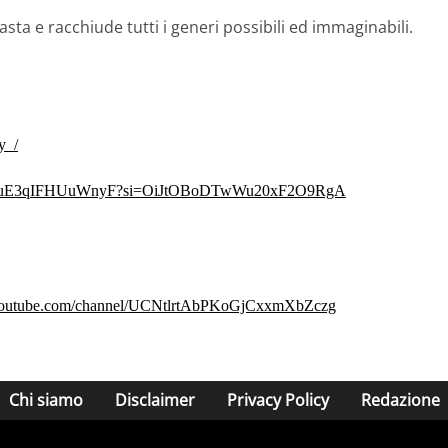
sta e racchiude tutti i generi possibili ed immaginabili.
y_/
CCNJ2fuE3qIFHUuWnyF?si=OiJtOBoDTwWu20xF2O9RgA
youtube.com/channel/UCNtlrtAbPKoGjCxxmXbZczg
Chi siamo
Disclaimer
Privacy Policy
Redazione