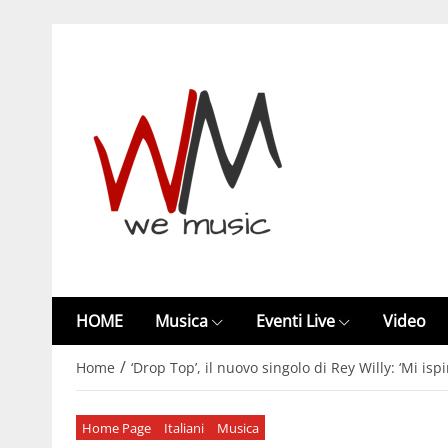
HOME
Musica
Eventi Live
Video
/
Home
‘Drop Top’, il nuovo singolo di Rey Willy: ‘Mi is
Home Page
Italiani
Musica