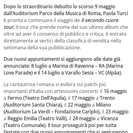
Dopo lo straordinario debutto lo scorso 9 maggio
dall’Auditorium Parco della Musica di Roma, Paola Turci
è pronta a continuare il viaggio de
Il secondo cuore
tour
,
il tour che prende nome del suo ultimo album che
oltre ad aver il consenso di pubblico e critica, è entrato
direttamente ai vertici della classifica di vendita nella
settimana della sua pubblicazione.
D
ue nuovi appuntamenti si aggiungono alle date già
annunciate: 8 luglio a Marina di Ravenna – RA (Marina
Love Parade) e il 14 luglio a Varallo Sesia – VC (Alpàa).
La cantautrice romana si esibirà sui palchi più
importanti d’Italia con attesissimi concerti: il
16 maggio
a
Fermo (Teatro Dell’Aquila),
il
17 maggio
a
Trento
(Auditorium Santa Chiara),
il
22 maggio
a
Milano
(Auditorium La Verdi – Fondazione Cariplo),
il
23 maggio
a
Reggio Emilia (Teatro Valli),
il
24 maggio
a
Vicenza
(Teatro Comunale).
Il tour proseguirà poi per tutta
l’estate con due nuovi appuntamenti che si aggiungono